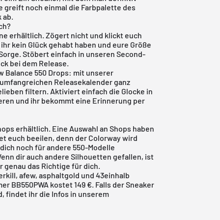
 greift noch einmal die Farbpalette des
 ab.
ich?
ine erhältlich. Zögert nicht und klickt euch
t ihr kein Glück gehabt haben und eure Größe
r Sorge. Stöbert einfach in unseren Second-
ck bei dem Release.
ew Balance 550 Drops: mit unserer
 umfangreichen Releasekalender ganz
eben filtern. Aktiviert einfach die Glocke in
sieren und ihr bekommt eine Erinnerung per
hops erhältlich. Eine Auswahl an Shops haben
ltet euch beeilen, denn der Colorway wird
u dich noch für andere
550-Modelle
enn dir auch andere Silhouetten gefallen, ist
r
genau das Richtige für dich.
rkill, afew, asphaltgold und 43einhalb
er BB550PWA kostet 149 €. Falls der Sneaker
, findet ihr die Infos in unserem
.