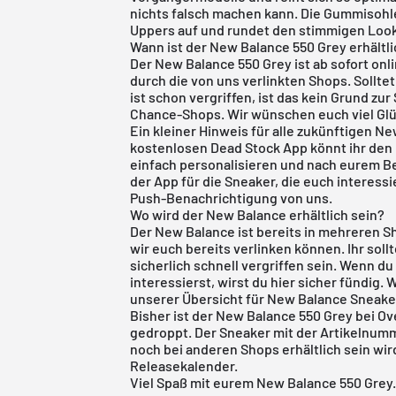
nichts falsch machen kann. Die Gummisohle
Uppers auf und rundet den stimmigen Look
Wann ist der New Balance 550 Grey erhältl
Der
New Balance 550
Grey ist ab sofort onl
durch die von uns verlinkten Shops. Sollte
ist schon vergriffen, ist das kein Grund zu
Chance-Shops. Wir wünschen euch viel Glü
Ein kleiner Hinweis für alle zukünftigen N
kostenlosen Dead Stock App
könnt ihr den
einfach personalisieren und nach eurem Beli
der App für die Sneaker, die euch interes
Push-Benachrichtigung von uns.
Wo wird der New Balance erhältlich sein?
Der New Balance ist bereits in mehreren S
wir euch bereits verlinken können. Ihr sol
sicherlich schnell vergriffen sein. Wenn d
interessierst, wirst du
hier
sicher fündig. W
unserer Übersicht für
New Balance Sneake
Bisher ist der New Balance 550 Grey bei Ove
gedroppt. Der Sneaker mit der Artikelnumm
noch bei anderen Shops erhältlich sein wird
Releasekalender
.
Viel Spaß mit eurem New Balance 550 Grey