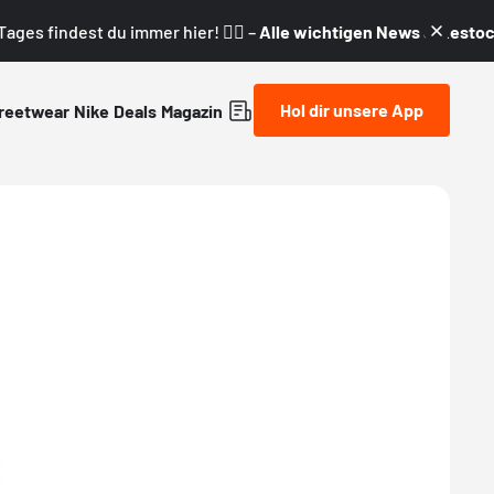
ages findest du immer hier! 👇🏼 –
Alle wichtigen News & Restock
Hol dir unsere App
reetwear
Nike
Deals
Magazin