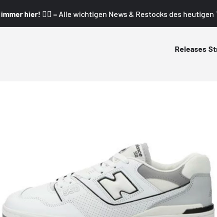
mmer hier! 👇🏼 –
Alle wichtigen News & Restocks des heutigen T
Releases
St