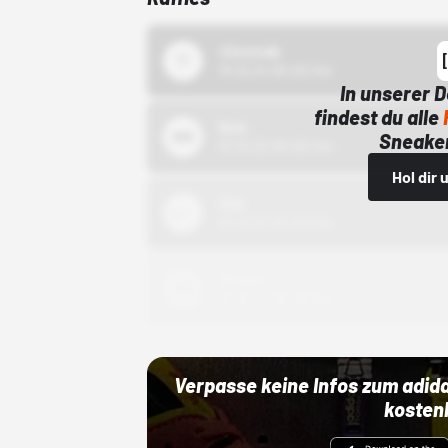
43einhalb
15.10.24 00:00 Uhr
In unserer 
findest du alle
Bstn
Sneaker
01.10.22 00:00 Uhr
Hol dir
Nike
01.10.22 00:00 Uhr
Adidas
01.10.22 00:00 Uhr
Verpasse keine Infos zum adid
kosten