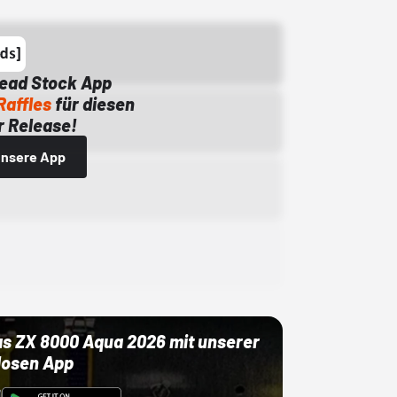
Dead Stock App
Raffles
für diesen
 Release!
 unsere App
as ZX 8000 Aqua 2026 mit unserer
losen App