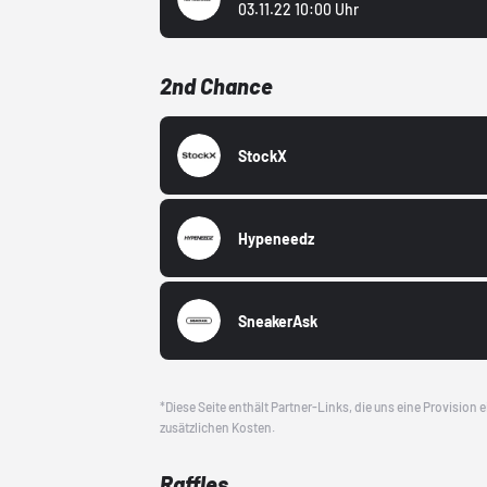
03.11.22 10:00 Uhr
2nd Chance
StockX
Hypeneedz
SneakerAsk
*Diese Seite enthält Partner-Links, die uns eine Provision
zusätzlichen Kosten.
Raffles