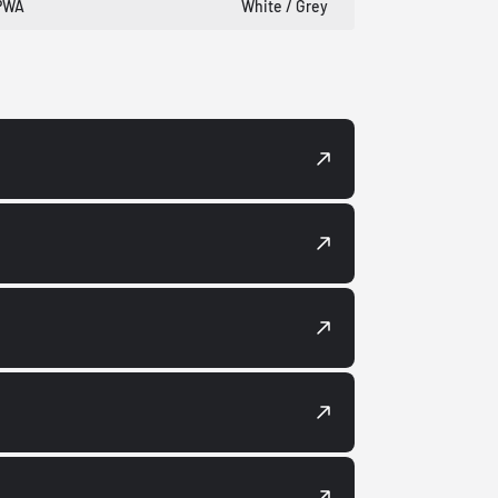
PWA
White / Grey