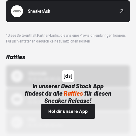
SneakerAsk
*Diese Seite enthält Partner-Links, die uns eine Provision einbringen können.
Für Dich entstehen dadurch keine zusätzlichen Kosten.
Raffles
43einhalb
15.10.24 00:00 Uhr
In unserer Dead Stock App
findest du alle
Raffles
für diesen
Bstn
Sneaker Release!
01.10.22 00:00 Uhr
Hol dir unsere App
Nike
01.10.22 00:00 Uhr