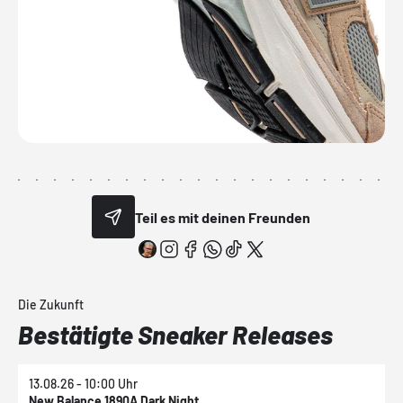
Teil es mit deinen Freunden
Die Zukunft
Bestätigte Sneaker Releases
13.08.26 - 10:00 Uhr
1
New Balance 1890A Dark Night
N