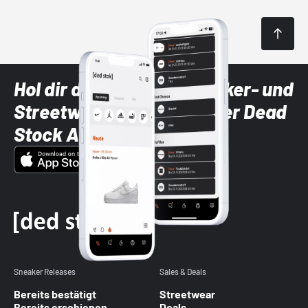
Hol dir die neuesten Sneaker- und
Streetwear-Brands mit der Dead
Stock App
Sneaker Releases
Sales & Deals
Bereits bestätigt
Streetwear
Bereits erschienen
Deals