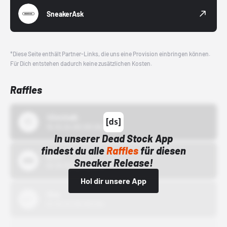
SneakerAsk
*Diese Seite enthält Partner-Links, die uns eine Provision einbringen können.
Für Dich entstehen dadurch keine zusätzlichen Kosten.
Raffles
43einhalb
15.10.24 00:00 Uhr
In unserer Dead Stock App
findest du alle
Raffles
für diesen
Bstn
Sneaker Release!
01.10.22 00:00 Uhr
Hol dir unsere App
Nike
01.10.22 00:00 Uhr