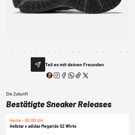
Teil es mit deinen Freunden
Die Zukunft
Bestätigte Sneaker Releases
Heute - 00:00 Uhr
H
Hellstar x adidas Megaride S2 White
N