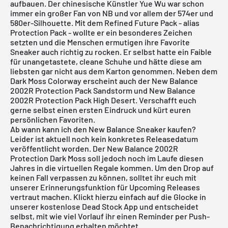
aufbauen. Der chinesische Künstler Yue Wu war schon
immer ein großer Fan von NB und vor allem der 574er und
580er-Silhouette. Mit dem Refined Future Pack - alias
Protection Pack - wollte er ein besonderes Zeichen
setzten und die Menschen ermutigen ihre Favorite
Sneaker auch richtig zu rocken. Er selbst hatte ein Faible
für unangetastete, cleane Schuhe und hätte diese am
liebsten gar nicht aus dem Karton genommen. Neben dem
Dark Moss Colorway erscheint auch der
New Balance
2002R Protection Pack Sandstorm
und
New Balance
2002R Protection Pack High Desert
. Verschafft euch
gerne selbst einen ersten Eindruck und kürt euren
persönlichen Favoriten.
Ab wann kann ich den New Balance Sneaker kaufen?
Leider ist aktuell noch kein konkretes Releasedatum
veröffentlicht worden. Der New Balance 2002R
Protection Dark Moss soll jedoch noch im Laufe diesen
Jahres in die virtuellen Regale kommen. Um den Drop auf
keinen Fall verpassen zu können, solltet ihr euch mit
unserer Erinnerungsfunktion für
Upcoming Releases
vertraut machen. Klickt hierzu einfach auf die Glocke in
unserer
kostenlose Dead Stock App
und entscheidet
selbst, mit wie viel Vorlauf ihr einen Reminder per Push-
Benachrichtigung erhalten möchtet.