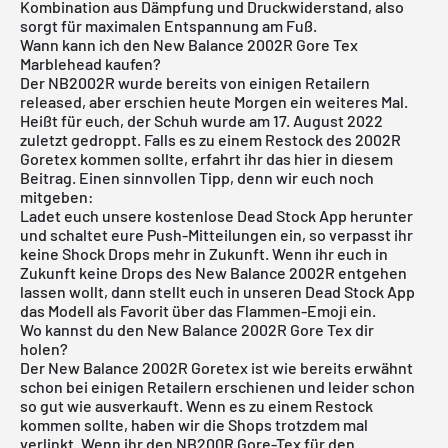
Kombination aus Dämpfung und Druckwiderstand, also
sorgt für maximalen Entspannung am Fuß.
Wann kann ich den New Balance 2002R Gore Tex
Marblehead kaufen?
Der NB2002R wurde bereits von einigen Retailern
released, aber erschien heute Morgen ein weiteres Mal.
Heißt für euch, der Schuh wurde am 17. August 2022
zuletzt gedroppt. Falls es zu einem Restock des 2002R
Goretex kommen sollte, erfahrt ihr das hier in diesem
Beitrag. Einen sinnvollen Tipp, denn wir euch noch
mitgeben:
Ladet euch unsere
kostenlose Dead Stock App
herunter
und schaltet eure Push-Mitteilungen ein, so verpasst ihr
keine Shock Drops mehr in Zukunft. Wenn ihr euch in
Zukunft keine Drops des New Balance 2002R entgehen
lassen wollt, dann stellt euch in unseren Dead Stock App
das Modell als Favorit über das Flammen-Emoji ein.
Wo kannst du den New Balance 2002R Gore Tex dir
holen?
Der
New Balance 2002R Goretex ist wie bereits erwähnt
schon bei einigen Retailern erschienen und leider schon
so gut wie ausverkauft. Wenn es zu einem Restock
kommen sollte, haben wir die Shops trotzdem mal
verlinkt. Wenn ihr den NB200R Gore-Tex für den