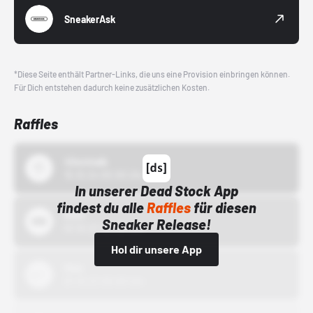
SneakerAsk
*Diese Seite enthält Partner-Links, die uns eine Provision einbringen können.
Für Dich entstehen dadurch keine zusätzlichen Kosten.
Raffles
43einhalb
15.10.24 00:00 Uhr
In unserer Dead Stock App
findest du alle
Raffles
für diesen
Bstn
Sneaker Release!
01.10.22 00:00 Uhr
Hol dir unsere App
Nike
01.10.22 00:00 Uhr