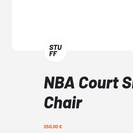
NBA Court S
Chair
250,00 €