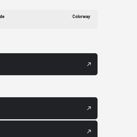
ode
Colorway
0