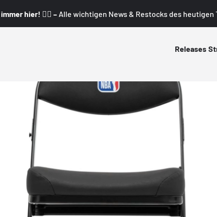
mmer hier! 👇🏼 –
Alle wichtigen News & Restocks des heutigen T
Releases
St