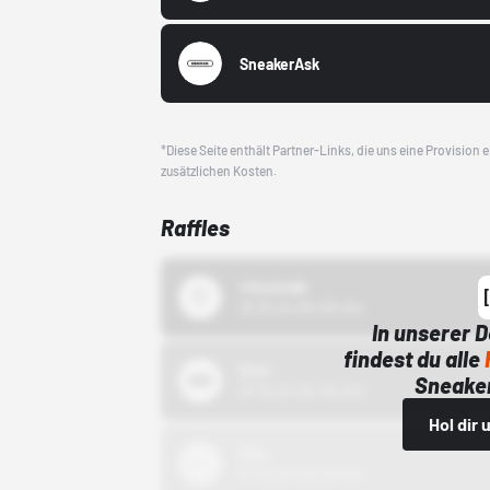
SneakerAsk
*Diese Seite enthält Partner-Links, die uns eine Provision
zusätzlichen Kosten.
Raffles
43einhalb
15.10.24 00:00 Uhr
In unserer 
findest du alle
Bstn
Sneaker
01.10.22 00:00 Uhr
Hol dir
Nike
01.10.22 00:00 Uhr