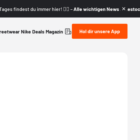
ages findest du immer hier! 👇🏼 –
Alle wichtigen News & Restock
Hol dir unsere App
reetwear
Nike
Deals
Magazin