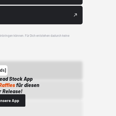
 einbringen können. Für Dich entstehen dadurch keine
Dead Stock App
Raffles
für diesen
 Release!
 unsere App