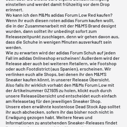
einstellen und werdet damit frühzeitig vor dem Drop
erinnert.
Wo kann ich den M&Ms adidas Forum Low Red kaufen?
Wenn ihr euch diesen roten
adidas Forum
kaufen wollt,
die in der Zusammenarbeit mit der M&M'S Brand designt
wurden, dann solltet ihr unbedingt sofort zum
Releasezeitpunkt zuschlagen, denn wir gehen davon aus,
dass die Schuhe in wenigen Minuten ausverkauft sein
werden.
Wie zu erwarten wird der adidas Forum Schuh auf jeden
Fall im adidas Onlineshop erscheinen! Außerdem wird der
Release aber auch bei weiteren Retailern, wie Footshop
oder auch Footdistrict (aus Spanien), erscheinen. Wir
verlinken euch alle Shops, bei denen ihr den M&M'S
Sneaker kaufen könnt, in unserer Release Übersicht.
Also falls ihr wirklich vorhabt den M&Ms Forum Low mit
der Artikelnummer GZ1935 zu holen, klickt euch durch
unsere
Releaseübersicht
und entscheidet euch einfach
am Releasetag für den jeweiligen Sneaker Shop.
Unsere eben erwähnte
kostenlose Dead Stock App
solltet
ihr auch abchecken, sofern ihr das bisher noch nicht in
Erwägung gezogen habt. Weitere News und
Informationen zu anstehenden Sneaker-Releases findet