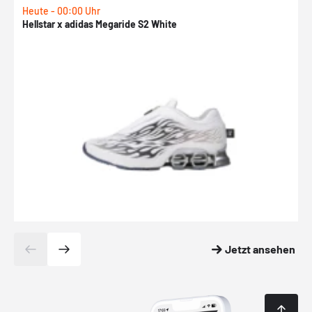
Heute - 00:00 Uhr
H
Hellstar x adidas Megaride S2 White
N
Jetzt ansehen