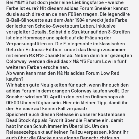
Bei M&M’S hat doch jeder eine Lieblingsfarbe – welche
Farbe ist eure? Mit diesem
adidas
Forum Sneaker kannst
du sie auch direkt an deinen Füßen tragen. Die legendäre
B-Ball-Silhouette aus dem Jahr 1984 erweckt jede Farbe
der leckeren Schoko-Sweets zum Leben, inklusive
verspielter Details. Selbst die Struktur auf den 3-Streifen
ist eine Hommage und spielt auf die Prägung der
Verpackungstüten an. Die Einlegesohle im klassischen
Gelb der Erdnuss-Edition rundet das Design zusammen
mit einem M&M'S-Charakter ab. Neben dem hier gezeigten
Colorway, werden die adidas x M&M'S Forum Low in fünf
weiteren Farben erscheinen.
Ab wann kann man den M&Ms adidas Forum Low Red
kaufen?
Wir haben gute Neuigkeiten für euch, wenn ihr euch den
adidas Forum in dem orangen Colorway kaufen wollt. Der
Sneaker wird am 10. April in den ersten Onlineshops ab
00:00 Uhr verfügbar sein. Hier ein kleiner Tipp, damit ihr
den Release auf keinen Fall verpasst:
Speichert euch diesen Release in unserer
kostenlosen
Dead Stock App
als Favorit über die Flamme ein, damit
habt ihr den Schuh immer im Überblick. Um den
Releasezeitpunkt auf keinen Fall zu verpassen, könnt ihr
euch über die Glocke eure eigene Benachrichtigung