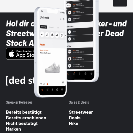
Hol dir die neuesten Sneaker- und
Streetwear-Brands mit der Dead
Stock App
Sneaker Releases
Sales & Deals
Bereits bestätigt
Streetwear
Bereits erschienen
Deals
Nicht bestätigt
Nike
Marken