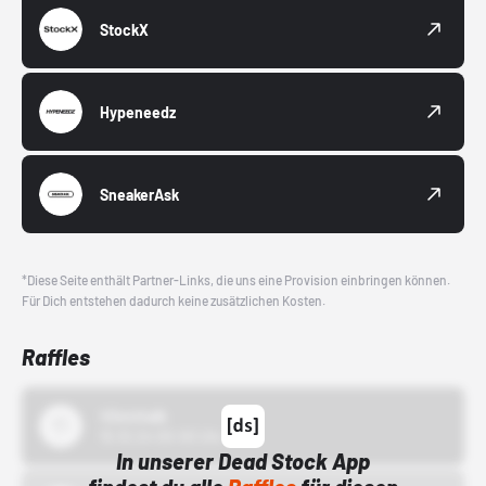
StockX
Hypeneedz
SneakerAsk
*Diese Seite enthält Partner-Links, die uns eine Provision einbringen können.
Für Dich entstehen dadurch keine zusätzlichen Kosten.
Raffles
43einhalb
15.10.24 00:00 Uhr
In unserer Dead Stock App