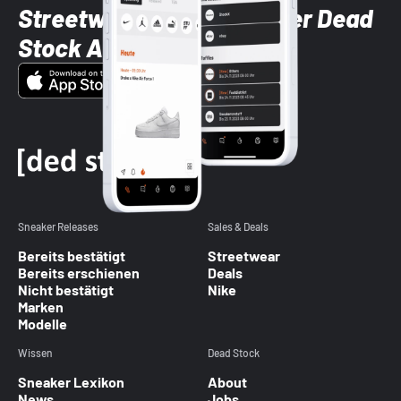
Streetwear-Brands mit der Dead
Stock App
Sneaker Releases
Sales & Deals
Bereits bestätigt
Streetwear
Bereits erschienen
Deals
Nicht bestätigt
Nike
Marken
Modelle
Wissen
Dead Stock
Sneaker Lexikon
About
News
Jobs