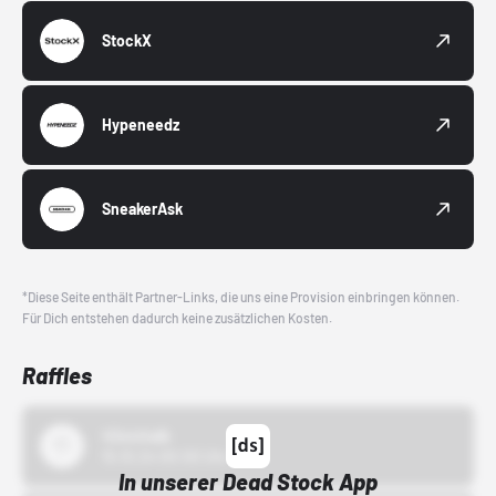
StockX
Hypeneedz
SneakerAsk
*Diese Seite enthält Partner-Links, die uns eine Provision einbringen können.
Für Dich entstehen dadurch keine zusätzlichen Kosten.
Raffles
43einhalb
15.10.24 00:00 Uhr
In unserer Dead Stock App