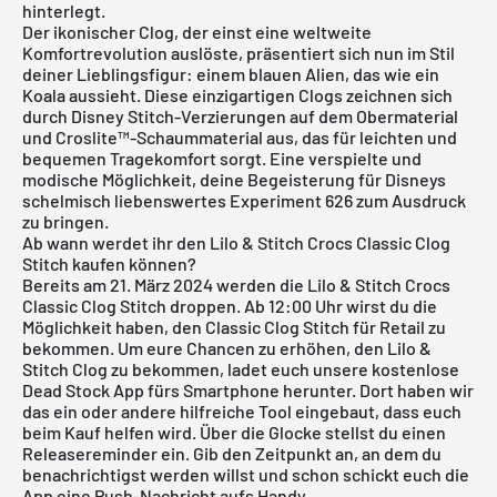
hinterlegt.
Der ikonischer Clog, der einst eine weltweite
Komfortrevolution auslöste, präsentiert sich nun im Stil
deiner Lieblingsfigur: einem blauen Alien, das wie ein
Koala aussieht. Diese einzigartigen Clogs zeichnen sich
durch Disney Stitch-Verzierungen auf dem Obermaterial
und Croslite™-Schaummaterial aus, das für leichten und
bequemen Tragekomfort sorgt. Eine verspielte und
modische Möglichkeit, deine Begeisterung für Disneys
schelmisch liebenswertes Experiment 626 zum Ausdruck
zu bringen.
Ab wann werdet ihr den Lilo & Stitch Crocs Classic Clog
Stitch kaufen können?
Bereits am 21. März 2024 werden die Lilo & Stitch Crocs
Classic Clog Stitch droppen. Ab 12:00 Uhr wirst du die
Möglichkeit haben, den Classic Clog Stitch für Retail zu
bekommen. Um eure Chancen zu erhöhen, den Lilo &
Stitch Clog zu bekommen, ladet euch unsere
kostenlose
Dead Stock App
fürs Smartphone herunter. Dort haben wir
das ein oder andere hilfreiche Tool eingebaut, dass euch
beim Kauf helfen wird. Über die Glocke stellst du einen
Releasereminder ein. Gib den Zeitpunkt an, an dem du
benachrichtigst werden willst und schon schickt euch die
App eine Push-Nachricht aufs Handy.