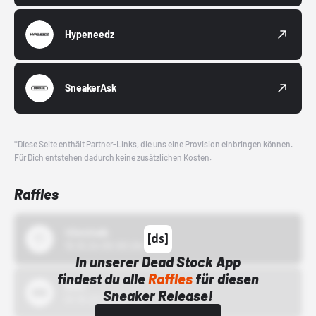
Hypeneedz
SneakerAsk
*Diese Seite enthält Partner-Links, die uns eine Provision einbringen können.
Für Dich entstehen dadurch keine zusätzlichen Kosten.
Raffles
43einhalb
15.10.24 00:00 Uhr
In unserer Dead Stock App
findest du alle
Raffles
für diesen
Bstn
Sneaker Release!
01.10.22 00:00 Uhr