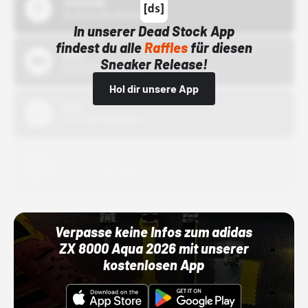
43einhalb
15.10.24 00:00 Uhr
In unserer Dead Stock App
findest du alle
Raffles
für diesen
Bstn
Sneaker Release!
01.10.22 00:00 Uhr
Hol dir unsere App
Nike
01.10.22 00:00 Uhr
Adidas
01.10.22 00:00 Uhr
Verpasse keine Infos zum adidas
ZX 8000 Aqua 2026 mit unserer
kostenlosen App