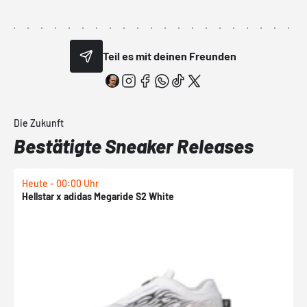
Teil es mit deinen Freunden
Die Zukunft
Bestätigte Sneaker Releases
Heute - 00:00 Uhr
H
Hellstar x adidas Megaride S2 White
N