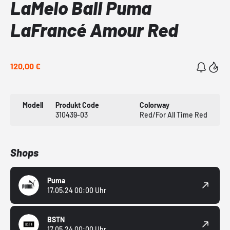
LaMelo Ball Puma
LaFrancé Amour Red
120,00 €
Modell
Produkt Code
Colorway
310439-03
Red/For All Time Red
Shops
Puma
17.05.24 00:00 Uhr
BSTN
17.05.24 00:00 Uhr