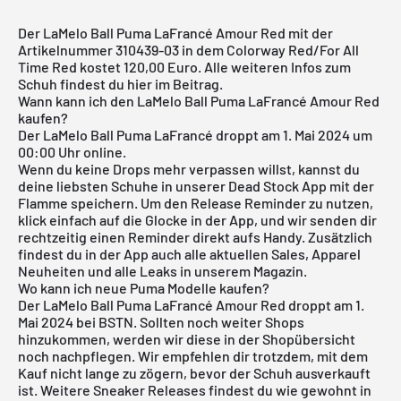
Der LaMelo Ball Puma LaFrancé Amour Red mit der
Artikelnummer 310439-03 in dem Colorway Red/For All
Time Red kostet 120,00 Euro. Alle weiteren Infos zum
Schuh findest du hier im Beitrag.
Wann kann ich den LaMelo Ball Puma LaFrancé Amour Red
kaufen?
Der LaMelo Ball Puma LaFrancé droppt am 1. Mai 2024 um
00:00 Uhr online.
Wenn du keine Drops mehr verpassen willst, kannst du
deine liebsten Schuhe in unserer
Dead Stock App
mit der
Flamme speichern. Um den Release Reminder zu nutzen,
klick einfach auf die Glocke in der App, und wir senden dir
rechtzeitig einen Reminder direkt aufs Handy. Zusätzlich
findest du in der App auch alle aktuellen Sales, Apparel
Neuheiten und alle Leaks in unserem Magazin.
Wo kann ich neue Puma Modelle kaufen?
Der LaMelo Ball Puma LaFrancé Amour Red droppt am 1.
Mai 2024 bei BSTN. Sollten noch weiter Shops
hinzukommen, werden wir diese in der Shopübersicht
noch nachpflegen. Wir empfehlen dir trotzdem, mit dem
Kauf nicht lange zu zögern, bevor der Schuh ausverkauft
ist. Weitere Sneaker Releases findest du wie gewohnt in