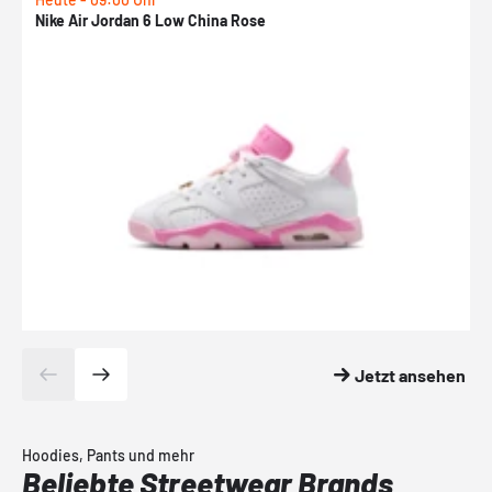
Nike Air Jordan 6 Low China Rose
N
Jetzt ansehen
Hoodies, Pants und mehr
Beliebte Streetwear Brands