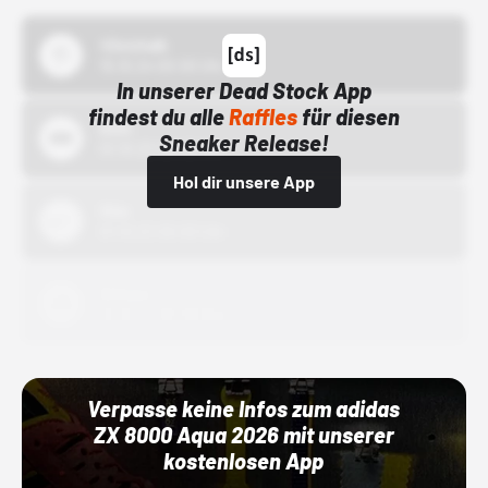
43einhalb
15.10.24 00:00 Uhr
In unserer Dead Stock App
findest du alle
Raffles
für diesen
Bstn
Sneaker Release!
01.10.22 00:00 Uhr
Hol dir unsere App
Nike
01.10.22 00:00 Uhr
Adidas
01.10.22 00:00 Uhr
Verpasse keine Infos zum adidas
ZX 8000 Aqua 2026 mit unserer
kostenlosen App