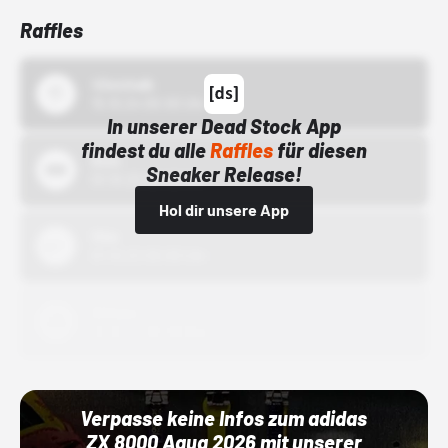
Raffles
43einhalb
15.10.24 00:00 Uhr
In unserer Dead Stock App
findest du alle
Raffles
für diesen
Bstn
Sneaker Release!
01.10.22 00:00 Uhr
Hol dir unsere App
Nike
01.10.22 00:00 Uhr
Adidas
01.10.22 00:00 Uhr
Verpasse keine Infos zum adidas
ZX 8000 Aqua 2026 mit unserer