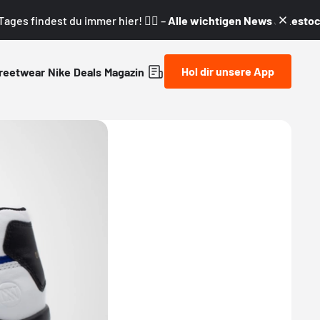
ages findest du immer hier! 👇🏼 –
Alle wichtigen News & Restock
Hol dir unsere App
reetwear
Nike
Deals
Magazin