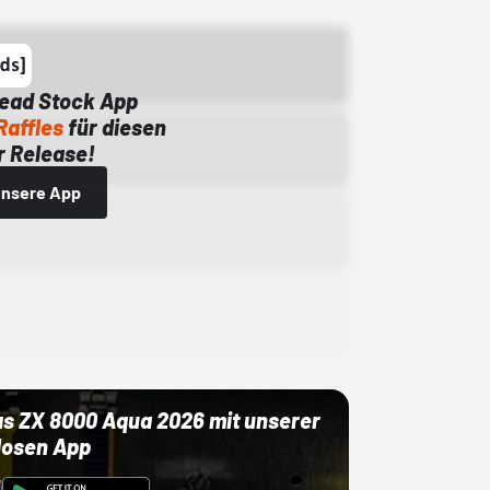
Dead Stock App
Raffles
für diesen
 Release!
 unsere App
as ZX 8000 Aqua 2026 mit unserer
losen App