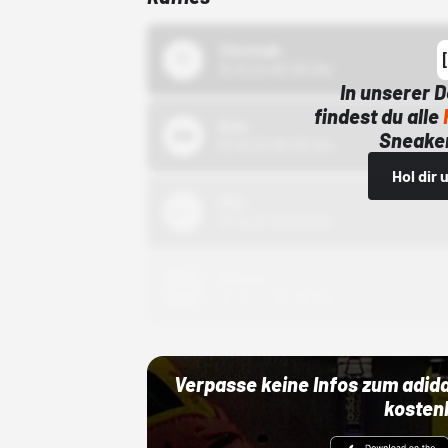
43einhalb
15.10.24 00:00 Uhr
In unserer 
findest du alle
Bstn
Sneaker
01.10.22 00:00 Uhr
Hol dir
Nike
01.10.22 00:00 Uhr
Adidas
01.10.22 00:00 Uhr
Verpasse keine Infos zum adid
kosten