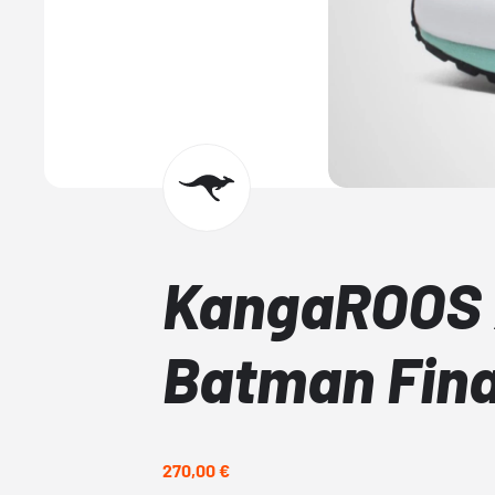
KangaROOS 
Batman Fina
270,00 €