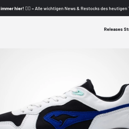
mmer hier! 👇🏼 –
Alle wichtigen News & Restocks des heutigen T
Releases
St