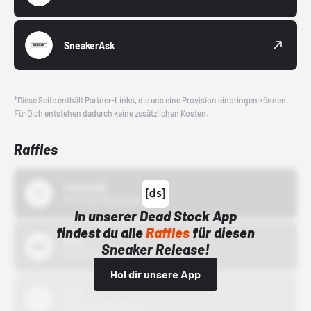
SneakerAsk
*Diese Seite enthält Partner-Links, die uns eine Provision einbringen können.
Für Dich entstehen dadurch keine zusätzlichen Kosten.
Raffles
43einhalb
15.10.24 00:00 Uhr
In unserer Dead Stock App
findest du alle
Raffles
für diesen
Bstn
Sneaker Release!
01.10.22 00:00 Uhr
Hol dir unsere App
Nike
01.10.22 00:00 Uhr