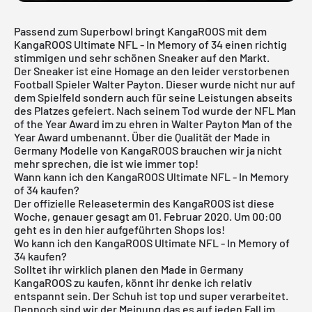
Passend zum Superbowl bringt KangaROOS mit dem
KangaROOS Ultimate NFL - In Memory of 34 einen richtig
stimmigen und sehr schönen Sneaker auf den Markt.
Der Sneaker ist eine Homage an den leider verstorbenen
Football Spieler Walter Payton. Dieser wurde nicht nur auf
dem Spielfeld sondern auch für seine Leistungen abseits
des Platzes gefeiert. Nach seinem Tod wurde der NFL Man
of the Year Award im zu ehren in Walter Payton Man of the
Year Award umbenannt. Über die Qualität der Made in
Germany Modelle von KangaROOS brauchen wir ja nicht
mehr sprechen, die ist wie immer top!
Wann kann ich den KangaROOS Ultimate NFL - In Memory
of 34 kaufen?
Der offizielle Releasetermin des KangaROOS ist diese
Woche, genauer gesagt am 01. Februar 2020. Um 00:00
geht es in den hier aufgeführten Shops los!
Wo kann ich den KangaROOS Ultimate NFL - In Memory of
34 kaufen?
Solltet ihr wirklich planen den Made in Germany
KangaROOS zu kaufen, könnt ihr denke ich relativ
entspannt sein. Der Schuh ist top und super verarbeitet.
Dennoch sind wir der Meinung das es auf jeden Fall im