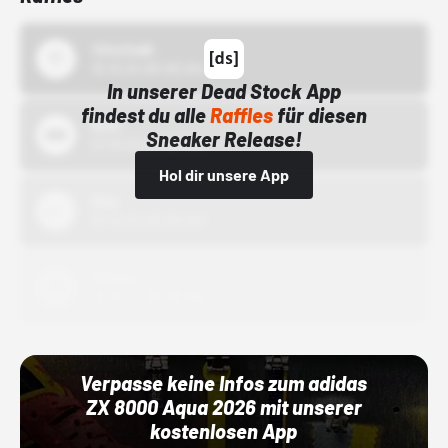
43einhalb
15.10.24 00:00 Uhr
In unserer Dead Stock App
findest du alle
Raffles
für diesen
Bstn
Sneaker Release!
01.10.22 00:00 Uhr
Hol dir unsere App
Nike
01.10.22 00:00 Uhr
Adidas
01.10.22 00:00 Uhr
Verpasse keine Infos zum adidas
ZX 8000 Aqua 2026 mit unserer
kostenlosen App