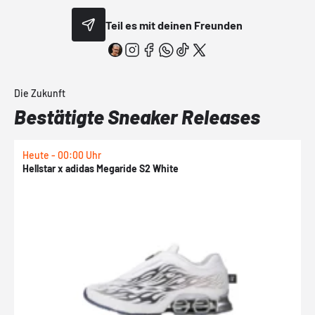
Teil es mit deinen Freunden
Die Zukunft
Bestätigte Sneaker Releases
Heute - 00:00 Uhr
H
Hellstar x adidas Megaride S2 White
N