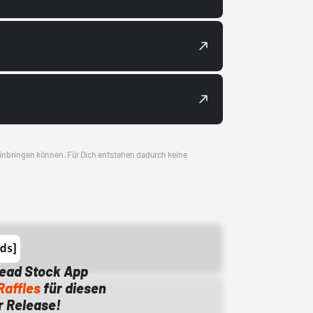
 einbringen können. Für Dich entstehen dadurch keine
Dead Stock App
Raffles
für diesen
 Release!