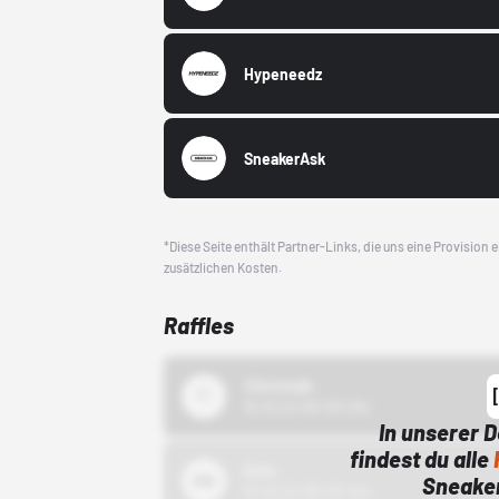
Hypeneedz
SneakerAsk
*Diese Seite enthält Partner-Links, die uns eine Provision
zusätzlichen Kosten.
Raffles
43einhalb
15.10.24 00:00 Uhr
In unserer 
findest du alle
Bstn
Sneaker
01.10.22 00:00 Uhr