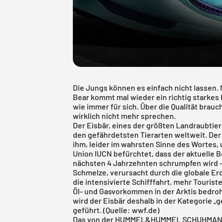
Die Jungs können es einfach nicht lassen
Bear kommt mal wieder ein richtig starkes
wie immer für sich. Über die Qualität brau
wirklich nicht mehr sprechen.
Der Eisbär, eines der größten Landraubtier
den gefährdetsten Tierarten weltweit. De
ihm, leider im wahrsten Sinne des Wortes,
Union IUCN befürchtet, dass der aktuelle 
nächsten 4 Jahrzehnten schrumpfen wird –
Schmelze, verursacht durch die globale 
die intensivierte Schifffahrt, mehr Touris
Öl- und Gasvorkommen in der Arktis bedroh
wird der Eisbär deshalb in der Kategorie „
geführt. (Quelle: wwf.de)
Das von der HUMMEL&HUMMEL SCHUHMANUF