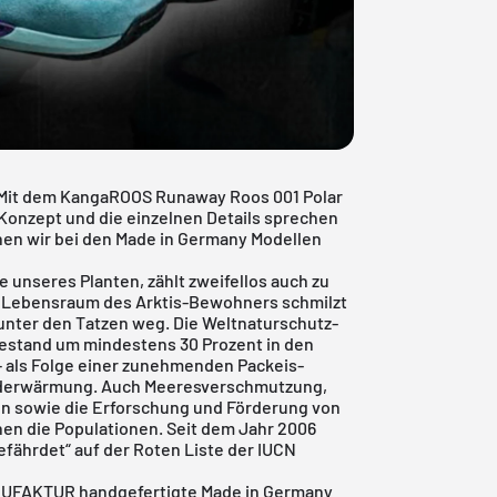
. Mit dem KangaROOS Runaway Roos 001 Polar
 Konzept und die einzelnen Details sprechen
chen wir bei den Made in Germany Modellen
e unseres Planten, zählt zweifellos auch zu
r Lebensraum des Arktis-Bewohners schmilzt
 unter den Tatzen weg. Die Weltnaturschutz-
Bestand um mindestens 30 Prozent in den
 als Folge einer zunehmenden Packeis-
Erderwärmung. Auch Meeresverschmutzung,
ten sowie die Erforschung und Förderung von
en die Populationen. Seit dem Jahr 2006
gefährdet“ auf der Roten Liste der IUCN
AKTUR handgefertigte Made in Germany