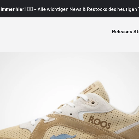
mmer hier! 👇🏼 –
Alle wichtigen News & Restocks des heutigen T
Releases
St