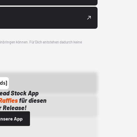
 einbringen können. Für Dich entstehen dadurch keine
Dead Stock App
Raffles
für diesen
 Release!
 unsere App