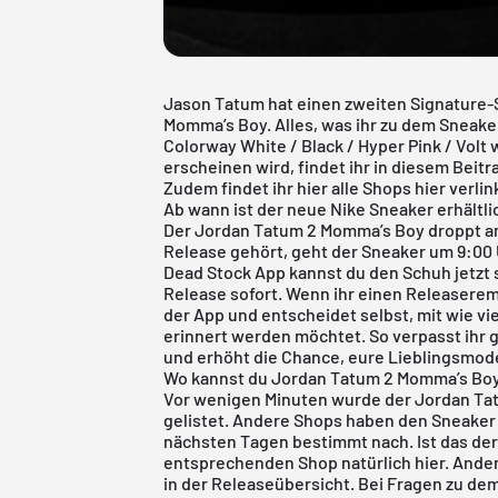
Jason Tatum hat einen zweiten Signature
Momma’s Boy. Alles, was ihr zu dem Sneak
Colorway White / Black / Hyper Pink / Volt
erscheinen wird, findet ihr in diesem Beitra
Zudem findet ihr hier alle Shops hier verlin
Ab wann ist der neue Nike Sneaker erhältli
Der Jordan Tatum 2 Momma’s Boy droppt am 
Release gehört, geht der Sneaker um 9:00 
Dead Stock App
kannst du den Schuh jetzt
Release sofort. Wenn ihr einen Releaseremin
der App und entscheidet selbst, mit wie vi
erinnert werden möchtet. So verpasst ihr 
und erhöht die Chance, eure Lieblingsmodel
Wo kannst du Jordan Tatum 2 Momma’s Bo
Vor wenigen Minuten wurde der Jordan Ta
gelistet. Andere Shops haben den Sneaker n
nächsten Tagen bestimmt nach. Ist das der 
entsprechenden Shop natürlich hier. Andere
in der
Releaseübersicht
. Bei Fragen zu de