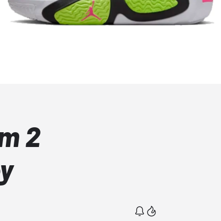
um 2
y