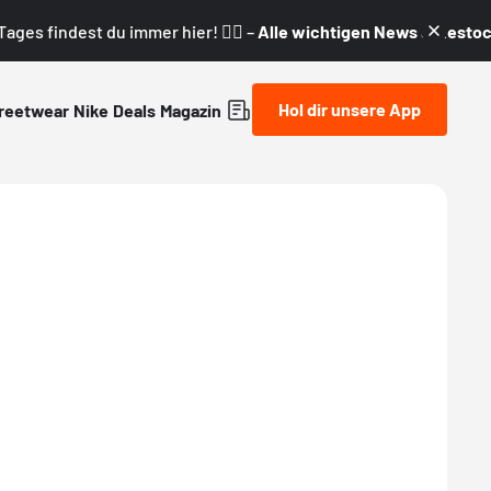
ages findest du immer hier! 👇🏼 –
Alle wichtigen News & Restock
Hol dir unsere App
reetwear
Nike
Deals
Magazin