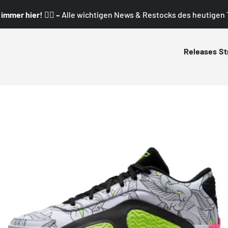
mmer hier! 👇🏼 –
Alle wichtigen News & Restocks des heutigen T
Releases
St