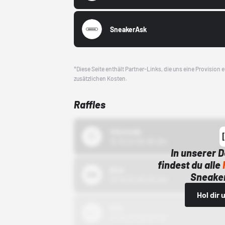
SneakerAsk
*Diese Seite enthält Partner-Links, die uns eine Provision
zusätzlichen Kosten.
Raffles
43einhalb
15.10.24 00:00 Uhr
In unserer 
findest du alle
Bstn
Sneaker
01.10.22 00:00 Uhr
Hol dir
Nike
01.10.22 00:00 Uhr