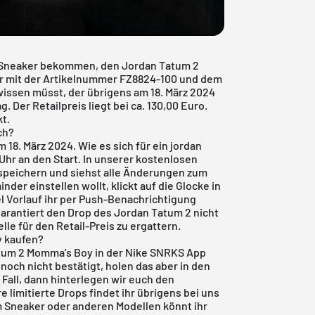
-Sneaker bekommen, den Jordan Tatum 2
er mit der Artikelnummer FZ8824-100 und dem
 wissen müsst, der übrigens am 18. März 2024
g. Der Retailpreis liegt bei ca. 130,00 Euro.
kt.
ch?
18. März 2024. Wie es sich für ein jordan
Uhr an den Start. In unserer
kostenlosen
 speichern und siehst alle Änderungen zum
der einstellen wollt, klickt auf die Glocke in
el Vorlauf ihr per Push-Benachrichtigung
garantiert den Drop des Jordan Tatum 2 nicht
le für den Retail-Preis zu ergattern.
y kaufen?
tum 2 Momma’s Boy in der Nike SNRKS App
och nicht bestätigt, holen das aber in den
Fall, dann hinterlegen wir euch den
 limitierte Drops findet ihr übrigens bei uns
m Sneaker oder anderen Modellen könnt ihr