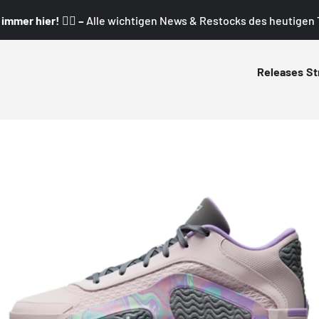
mmer hier! 👇🏼 –
Alle wichtigen News & Restocks des heutigen T
Releases
St