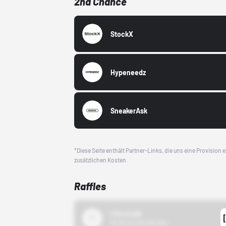
2nd Chance
StockX
Hypeneedz
SneakerAsk
*Diese Seite enthält Partner-Links, die uns eine Provision
zusätzlichen Kosten.
Raffles
43einhalb
15.10.24 00:00 Uhr