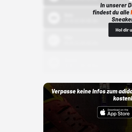
In unserer 
findest du alle
Bstn
Sneaker
01.10.22 00:00 Uhr
Hol dir
Nike
01.10.22 00:00 Uhr
Adidas
01.10.22 00:00 Uhr
Verpasse keine Infos zum adid
kosten