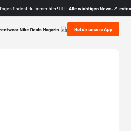
ages findest du immer hier! 👇🏼 –
Alle wichtigen News & Restock
Hol dir unsere App
reetwear
Nike
Deals
Magazin