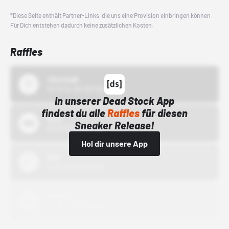
*Diese Seite enthält Partner-Links, die uns eine Provision einbringen können.
Für Dich entstehen dadurch keine zusätzlichen Kosten.
Raffles
43einhalb
15.10.24 00:00 Uhr
In unserer Dead Stock App
findest du alle
Raffles
für diesen
Bstn
Sneaker Release!
01.10.22 00:00 Uhr
Hol dir unsere App
Nike
01.10.22 00:00 Uhr
Adidas
01.10.22 00:00 Uhr