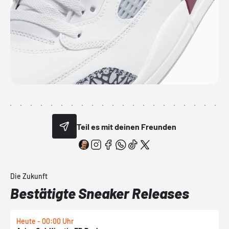
Teil es mit deinen Freunden
Die Zukunft
Bestätigte Sneaker Releases
Heute - 00:00 Uhr
H