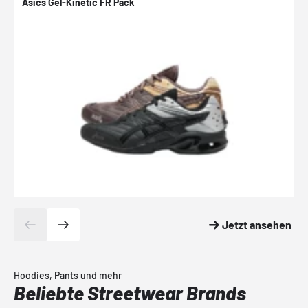
Asics Gel-Kinetic FR Pack
N
Jetzt ansehen
Hoodies, Pants und mehr
Beliebte Streetwear Brands