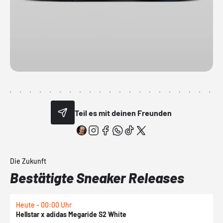
Teil es mit deinen Freunden
Die Zukunft
Bestätigte Sneaker Releases
Heute - 00:00 Uhr
H
Hellstar x adidas Megaride S2 White
N