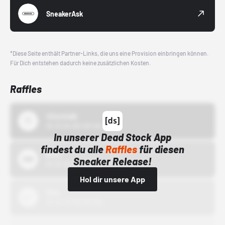
SneakerAsk
*Diese Seite enthält Partner-Links, die uns eine Provision einbringen können.
Für Dich entstehen dadurch keine zusätzlichen Kosten.
Raffles
43einhalb
15.10.24 00:00 Uhr
In unserer Dead Stock App
findest du alle
Raffles
für diesen
Bstn
Sneaker Release!
01.10.22 00:00 Uhr
Hol dir unsere App
Nike
01.10.22 00:00 Uhr