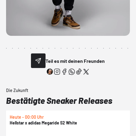
Teil es mit deinen Freunden
Die Zukunft
Bestätigte Sneaker Releases
Heute - 00:00 Uhr
H
Hellstar x adidas Megaride S2 White
N