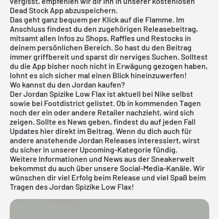
vergisst, empfehlen wir dir ihn in unserer kostenlosen
Dead Stock App
abzuspeichern.
Das geht ganz bequem per Klick auf die Flamme. Im
Anschluss findest du den zugehörigen Releasebeitrag,
mitsamt allen Infos zu Shops, Raffles und Restocks in
deinem persönlichen Bereich. So hast du den Beitrag
immer griffbereit und sparst dir nerviges Suchen. Solltest
du die
App
bisher noch nicht in Erwägung gezogen haben,
lohnt es sich sicher mal einen Blick hineinzuwerfen!
Wo kannst du den Jordan kaufen?
Der Jordan Spizike Low Flax ist aktuell bei Nike selbst
sowie bei Footdistrict gelistet. Ob in kommenden Tagen
noch der ein oder andere Retailer nachzieht, wird sich
zeigen. Sollte es News geben, findest du auf jeden Fall
Updates hier direkt im Beitrag. Wenn du dich auch für
andere anstehende
Jordan Releases
interessiert, wirst
du sicher in unserer
Upcoming-Kategorie
fündig.
Weitere Informationen und News aus der Sneakerwelt
bekommst du auch über unsere Social-Media-Kanäle. Wir
wünschen dir viel Erfolg beim Release und viel Spaß beim
Tragen des Jordan Spizike Low Flax!