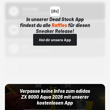
43einhalb
15.10.24 00:00 Uhr
In unserer Dead Stock App
findest du alle
Raffles
für diesen
Bstn
Sneaker Release!
01.10.22 00:00 Uhr
Hol dir unsere App
Nike
01.10.22 00:00 Uhr
Adidas
01.10.22 00:00 Uhr
Verpasse keine Infos zum adidas
ZX 8000 Aqua 2026 mit unserer
kostenlosen App