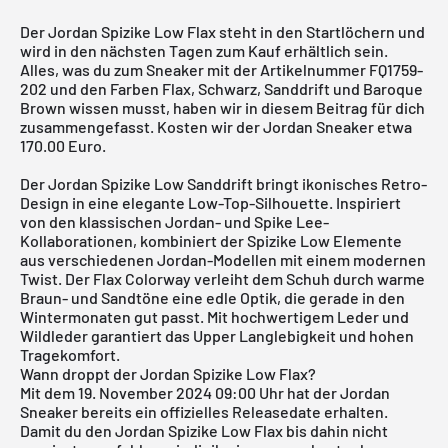
Der Jordan Spizike Low Flax steht in den Startlöchern und
wird in den nächsten Tagen zum Kauf erhältlich sein.
Alles, was du zum Sneaker mit der Artikelnummer FQ1759-
202 und den Farben Flax, Schwarz, Sanddrift und Baroque
Brown wissen musst, haben wir in diesem Beitrag für dich
zusammengefasst. Kosten wir der Jordan Sneaker etwa
170.00 Euro.
Der Jordan Spizike Low Sanddrift bringt ikonisches Retro-
Design in eine elegante Low-Top-Silhouette. Inspiriert
von den klassischen
Jordan
- und Spike Lee-
Kollaborationen, kombiniert der Spizike Low Elemente
aus verschiedenen Jordan-Modellen mit einem modernen
Twist. Der Flax Colorway verleiht dem Schuh durch warme
Braun- und Sandtöne eine edle Optik, die gerade in den
Wintermonaten gut passt. Mit hochwertigem Leder und
Wildleder garantiert das Upper Langlebigkeit und hohen
Tragekomfort.
Wann droppt der Jordan Spizike Low Flax?
Mit dem 19. November 2024 09:00 Uhr hat der Jordan
Sneaker bereits ein offizielles Releasedate erhalten.
Damit du den Jordan Spizike Low Flax bis dahin nicht