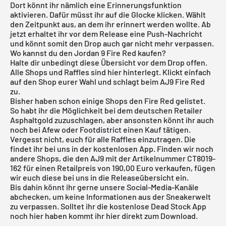
Dort könnt ihr nämlich eine Erinnerungsfunktion
aktivieren. Dafür müsst ihr auf die Glocke klicken. Wählt
den Zeitpunkt aus, an dem ihr erinnert werden wollte. Ab
jetzt erhaltet ihr vor dem Release eine Push-Nachricht
und könnt somit den Drop auch gar nicht mehr verpassen.
Wo kannst du den Jordan 9 Fire Red kaufen?
Halte dir unbedingt diese Übersicht vor dem Drop offen.
Alle Shops und Raffles sind hier hinterlegt. Klickt einfach
auf den Shop eurer Wahl und schlagt beim AJ9 Fire Red
zu.
Bisher haben schon einige Shops den Fire Red gelistet.
So habt ihr die Möglichkeit bei dem deutschen Retailer
Asphaltgold
zuzuschlagen, aber ansonsten könnt ihr auch
noch bei Afew oder Footdistrict einen Kauf tätigen.
Vergesst nicht, euch für alle Raffles einzutragen. Die
findet ihr bei uns in der kostenlosen App. Finden wir noch
andere Shops, die den AJ9 mit der Artikelnummer CT8019-
162 für einen Retailpreis von 190,00 Euro verkaufen, fügen
wir euch diese bei uns in die
Releaseübersicht
ein.
Bis dahin könnt ihr gerne unsere Social-Media-Kanäle
abchecken, um keine Informationen aus der Sneakerwelt
zu verpassen. Solltet ihr die
kostenlose Dead Stock App
noch hier haben kommt ihr hier direkt
zum Download
.