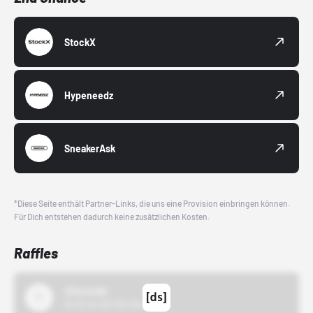
StockX
Hypeneedz
SneakerAsk
*Diese Seite enthält Partner-Links, die uns eine Provision einbringen können.
Für Dich entstehen dadurch keine zusätzlichen Kosten.
Raffles
43einhalb
15.10.24 00:00 Uhr