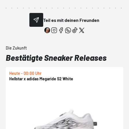
Teil es mit deinen Freunden
Die Zukunft
Bestätigte Sneaker Releases
Heute - 00:00 Uhr
H
Hellstar x adidas Megaride S2 White
N