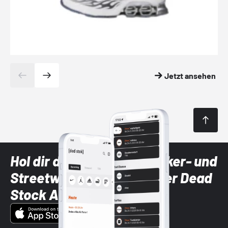
Jetzt ansehen
Hol dir die neuesten Sneaker- und
Streetwear-Brands mit der Dead
Stock App