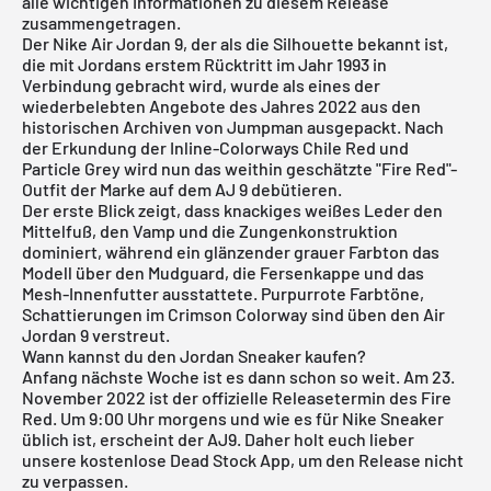
alle wichtigen Informationen zu diesem Release
zusammengetragen.
Der Nike Air Jordan 9, der als die Silhouette bekannt ist,
die mit Jordans erstem Rücktritt im Jahr 1993 in
Verbindung gebracht wird, wurde als eines der
wiederbelebten Angebote des Jahres 2022 aus den
historischen Archiven von Jumpman ausgepackt. Nach
der Erkundung der Inline-Colorways
Chile Red
und
Particle Grey
wird nun das weithin geschätzte "Fire Red"-
Outfit der Marke auf dem AJ 9 debütieren.
Der erste Blick zeigt, dass knackiges weißes Leder den
Mittelfuß, den Vamp und die Zungenkonstruktion
dominiert, während ein glänzender grauer Farbton das
Modell über den Mudguard, die Fersenkappe und das
Mesh-Innenfutter ausstattete. Purpurrote Farbtöne,
Schattierungen im Crimson Colorway sind üben den Air
Jordan 9 verstreut.
Wann kannst du den Jordan Sneaker kaufen?
Anfang nächste Woche ist es dann schon so weit. Am 23.
November 2022 ist der offizielle Releasetermin des Fire
Red. Um 9:00 Uhr morgens und wie es für Nike Sneaker
üblich ist, erscheint der AJ9. Daher holt euch lieber
unsere
kostenlose Dead Stock App
, um den Release nicht
zu verpassen.