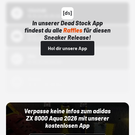
43einhalb
15.10.24 00:00 Uhr
In unserer Dead Stock App
findest du alle
Raffles
für diesen
Bstn
Sneaker Release!
01.10.22 00:00 Uhr
Hol dir unsere App
Nike
01.10.22 00:00 Uhr
Adidas
01.10.22 00:00 Uhr
Verpasse keine Infos zum adidas
ZX 8000 Aqua 2026 mit unserer
kostenlosen App