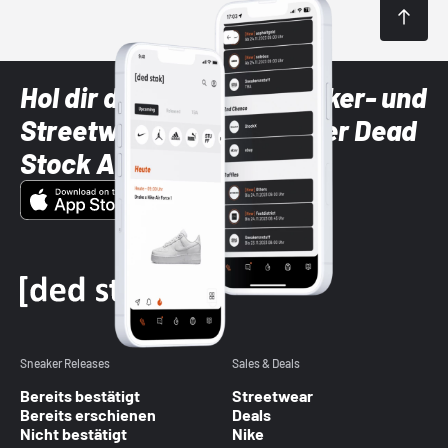
Hol dir die neuesten Sneaker- und
Streetwear-Brands mit der Dead
Stock App
Sneaker Releases
Sales & Deals
Bereits bestätigt
Streetwear
Bereits erschienen
Deals
Nicht bestätigt
Nike