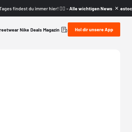
ages findest du immer hier! 👇🏼 –
Alle wichtigen News & Restock
Hol dir unsere App
reetwear
Nike
Deals
Magazin