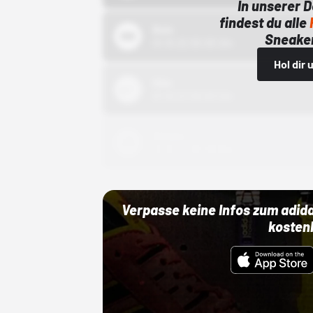
In unserer 
findest du alle
Bstn
Sneaker
01.10.22 00:00 Uhr
Hol dir
Nike
01.10.22 00:00 Uhr
Adidas
01.10.22 00:00 Uhr
Verpasse keine Infos zum adid
kosten