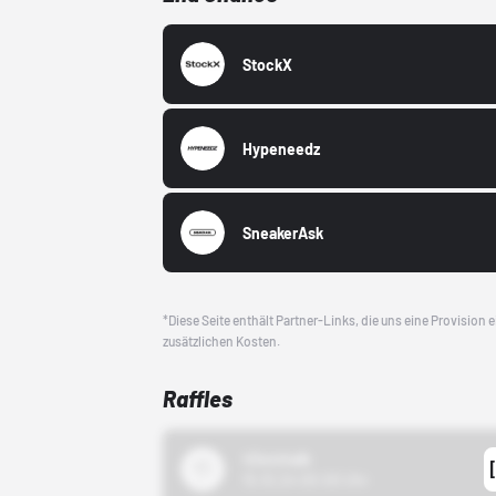
StockX
Hypeneedz
SneakerAsk
*Diese Seite enthält Partner-Links, die uns eine Provision
zusätzlichen Kosten.
Raffles
43einhalb
15.10.24 00:00 Uhr