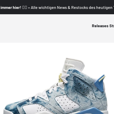
mmer hier! 👇🏼 –
Alle wichtigen News & Restocks des heutigen T
Releases
St