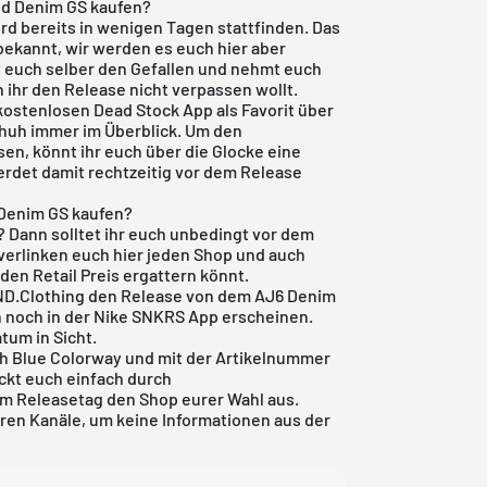
ed Denim GS kaufen?
rd bereits in wenigen Tagen stattfinden. Das
bekannt, wir werden es euch hier aber
ut euch selber den Gefallen und nehmt euch
ihr den Release nicht verpassen wollt.
kostenlosen Dead Stock App
als Favorit über
chuh immer im Überblick. Um den
sen, könnt ihr euch über die Glocke eine
rdet damit rechtzeitig vor dem Release
 Denim GS kaufen?
? Dann solltet ihr euch unbedingt vor dem
 verlinken euch hier jeden Shop und auch
 den Retail Preis ergattern könnt.
END.Clothing den Release von dem AJ6 Denim
ch noch in der Nike SNKRS App erscheinen.
tum in Sicht.
ch Blue Colorway und mit der Artikelnummer
ickt euch einfach durch
m Releasetag den Shop eurer Wahl aus.
en Kanäle, um keine Informationen aus der