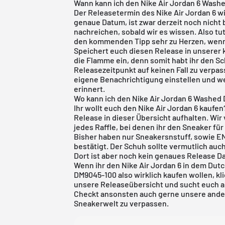
Wann kann ich den Nike Air Jordan 6 Wash
Der Releasetermin des
Nike Air Jordan 6
wi
genaue Datum, ist zwar derzeit noch nicht 
nachreichen, sobald wir es wissen. Also t
den kommenden Tipp sehr zu Herzen, wenn 
Speichert euch diesen Release in unserer
die Flamme ein, denn somit habt ihr den S
Releasezeitpunkt auf keinen Fall zu verpas
eigene Benachrichtigung einstellen und we
erinnert.
Wo kann ich den Nike Air Jordan 6 Washed
Ihr wollt euch den Nike
Air Jordan
6 kaufen
Release in dieser Übersicht aufhalten. Wir
jedes Raffle, bei denen ihr den Sneaker für
Bisher haben nur Sneakersnstuff, sowie 
bestätigt. Der Schuh sollte vermutlich au
Dort ist aber noch kein genaues Release Da
Wenn ihr den Nike Air Jordan 6 in dem Dut
DM9045-100 also wirklich kaufen wollen, kl
unsere
Releaseübersicht
und sucht euch a
Checkt ansonsten auch gerne unsere ander
Sneakerwelt zu verpassen.