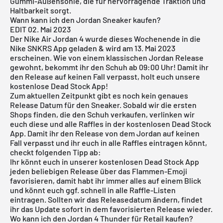
Gummi-Außensohle, die für hervorragende Traktion und
Haltbarkeit sorgt.
Wann kann ich den Jordan Sneaker kaufen?
EDIT 02. Mai 2023
Der Nike Air Jordan 4 wurde dieses Wochenende in die
Nike SNKRS App geladen & wird am 13. Mai 2023
erscheinen. Wie von einem klassischen Jordan Release
gewohnt, bekommt ihr den Schuh ab 09:00 Uhr! Damit ihr
den Release auf keinen Fall verpasst, holt euch unsere
kostenlose Dead Stock App!
Zum aktuellen Zeitpunkt gibt es noch kein genaues
Release Datum für den Sneaker. Sobald wir die ersten
Shops finden, die den Schuh verkaufen, verlinken wir
euch diese und alle Raffles in der
kostenlosen Dead Stock
App
. Damit ihr den Release von dem Jordan auf keinen
Fall verpasst und ihr euch in alle Raffles eintragen könnt,
checkt folgenden Tipp ab:
Ihr könnt euch in unserer
kostenlosen Dead Stock App
jeden beliebigen Release über das Flammen-Emoji
favorisieren, damit habt ihr immer alles auf einem Blick
und könnt euch ggf. schnell in alle Raffle-Listen
eintragen. Sollten wir das Releasedatum ändern, findet
ihr das Update sofort in dem favorisierten Release wieder.
Wo kann ich den Jordan 4 Thunder für Retail kaufen?