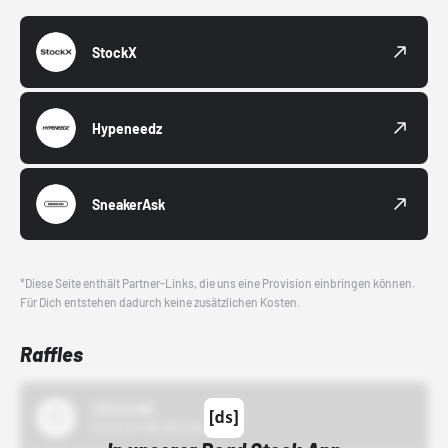
StockX
Hypeneedz
SneakerAsk
*Diese Seite enthält Partner-Links, die uns eine Provision einbringen können.
Für Dich entstehen dadurch keine zusätzlichen Kosten.
Raffles
43einhalb
15.10.24 00:00 Uhr