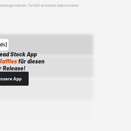
 einbringen können. Für Dich entstehen dadurch keine
Dead Stock App
Raffles
für diesen
 Release!
 unsere App