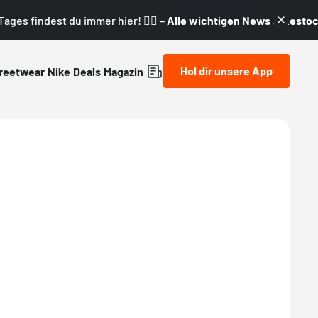
ages findest du immer hier! 👇🏼 –
Alle wichtigen News & Restock
Hol dir unsere App
reetwear
Nike
Deals
Magazin