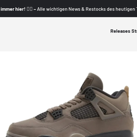
mmer hier! 👇🏼 –
Alle wichtigen News & Restocks des heutigen T
Releases
St