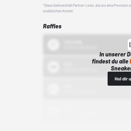
*Diese Seite enthält Partner-Links, die uns eine Provision
zusätzlichen Kosten.
Raffles
43einhalb
15.10.24 00:00 Uhr
In unserer 
findest du alle
Bstn
Sneaker
01.10.22 00:00 Uhr
Hol dir
Nike
01.10.22 00:00 Uhr
Adidas
01.10.22 00:00 Uhr