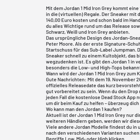
Mit dem Jordan 1 Mid Iron Grey kommt eine 
in die (virtuellen) Regale. Der Sneaker mi
140,00 Euro kosten und schon bald im Hande
du alles Wichtige rund um das Release sow
Schwarz, Weiß und Iron Grey anbieten.
Das ursprüngliche Design des
Jordan-Sne
Peter Moore. Als der erste Signature-Schu
Startschuss für das Sub-Label Jumpman. D
Sneaker schnell zu einem Kultobjekt, das 
wegzudenken ist. Es gibt den Jordan 1 in
besonders die Low- und High-Tops bekannt
Wann wird der Jordan 1 Mid Iron Grey zum 
Gute Nachrichten: Mit dem 19. November 20
offizielles Releasedate das kurz bevorsteht
gut vorbereitet zu sein. Wenn du den Drop 
jeden Fall die kostenlose
Dead Stock App
n
um dir beim Kauf zu helfen – überzeug dich
Wo kann man den Jordan 1 kaufen?
Aktuell ist der Jordan 1 Mid Iron Grey nur di
weiteren Händlern geben, werden wir dies
Viele andere
Jordan
Modelle findest du in
nach den verschiedenen Varianten suchen 
Begriffe
Low
,
Mid
- oder
High
klicken.