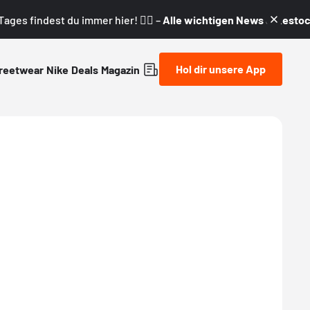
ages findest du immer hier! 👇🏼 –
Alle wichtigen News & Restock
Hol dir unsere App
reetwear
Nike
Deals
Magazin