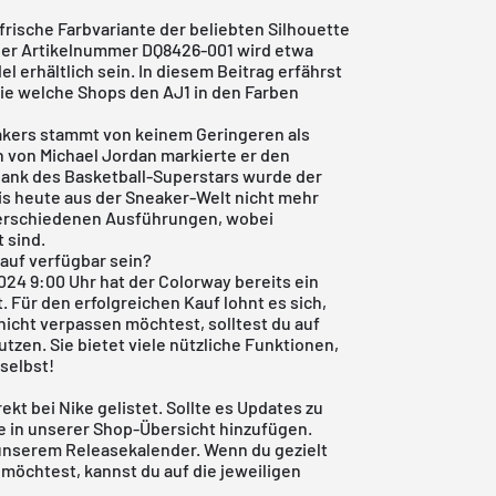
frische Farbvariante der beliebten Silhouette
t der Artikelnummer DQ8426-001 wird etwa
l erhältlich sein. In diesem Beitrag erfährst
ie welche Shops den AJ1 in den Farben
akers
stammt von keinem Geringeren als
h von Michael Jordan markierte er den
ank des Basketball-Superstars wurde der
bis heute aus der Sneaker-Welt nicht mehr
 verschiedenen Ausführungen, wobei
 sind.
Kauf verfügbar sein?
24 9:00 Uhr hat der Colorway bereits ein
. Für den erfolgreichen Kauf lohnt es sich,
nicht verpassen möchtest, solltest du auf
utzen. Sie bietet viele nützliche Funktionen,
 selbst!
rekt bei Nike gelistet. Sollte es Updates zu
e in unserer Shop-Übersicht hinzufügen.
 unserem
Releasekalender
. Wenn du gezielt
möchtest, kannst du auf die jeweiligen