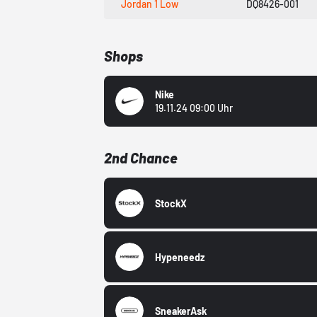
Jordan 1 Low
DQ8426-001
Shops
Nike
19.11.24 09:00 Uhr
2nd Chance
StockX
Hypeneedz
SneakerAsk