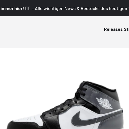
mmer hier! 👇🏼 –
Alle wichtigen News & Restocks des heutigen T
Releases
St