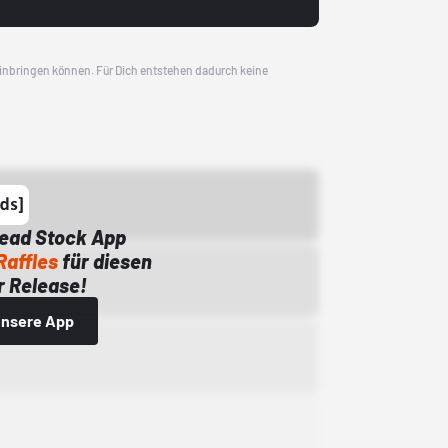
 einbringen können. Für Dich entstehen dadurch keine
Dead Stock App
Raffles
für diesen
 Release!
 unsere App