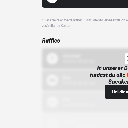
*Diese Seite enthält Partner-Links, die uns eine Provision
zusätzlichen Kosten.
Raffles
43einhalb
15.10.24 00:00 Uhr
In unserer 
findest du alle
Bstn
Sneaker
01.10.22 00:00 Uhr
Hol dir
Nike
01.10.22 00:00 Uhr
Adidas
01.10.22 00:00 Uhr