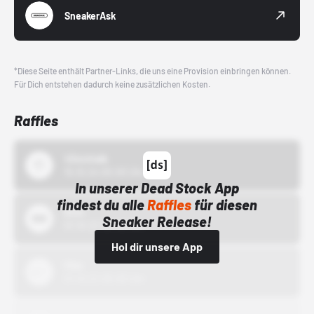
SneakerAsk
*Diese Seite enthält Partner-Links, die uns eine Provision einbringen können.
Für Dich entstehen dadurch keine zusätzlichen Kosten.
Raffles
43einhalb
15.10.24 00:00 Uhr
In unserer Dead Stock App
findest du alle
Raffles
für diesen
Bstn
Sneaker Release!
01.10.22 00:00 Uhr
Hol dir unsere App
Nike
01.10.22 00:00 Uhr