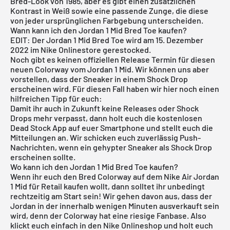
Bred-Look von 1985, aber es gibt einen zusätzlichen
Kontrast in Weiß sowie eine passende Zunge, die diese
von jeder ursprünglichen Farbgebung unterscheiden.
Wann kann ich den Jordan 1 Mid Bred Toe kaufen?
EDIT: Der Jordan 1 Mid Bred Toe wird am 15. Dezember
2022 im
Nike Onlinestore
gerestocked.
Noch gibt es keinen offiziellen Release Termin für diesen
neuen Colorway vom Jordan 1 Mid. Wir können uns aber
vorstellen, dass der Sneaker in einem Shock Drop
erscheinen wird. Für diesen Fall haben wir hier noch einen
hilfreichen Tipp für euch:
Damit ihr auch in Zukunft keine Releases oder Shock
Drops mehr verpasst, dann holt euch die
kostenlosen
Dead Stock App
auf euer Smartphone und stellt euch die
Mitteilungen an. Wir schicken euch zuverlässig Push-
Nachrichten, wenn ein gehypter Sneaker als Shock Drop
erscheinen sollte.
Wo kann ich den Jordan 1 Mid Bred Toe kaufen?
Wenn ihr euch den Bred Colorway auf dem Nike
Air Jordan
1 Mid für Retail kaufen wollt, dann solltet ihr unbedingt
rechtzeitig am Start sein! Wir gehen davon aus, dass der
Jordan in der innerhalb wenigen Minuten ausverkauft sein
wird, denn der Colorway hat eine riesige Fanbase. Also
klickt euch einfach in den Nike Onlineshop und holt euch