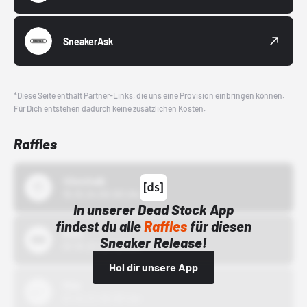
SneakerAsk
*Diese Seite enthält Partner-Links, die uns eine Provision einbringen können.
Für Dich entstehen dadurch keine zusätzlichen Kosten.
Raffles
43einhalb
15.10.24 00:00 Uhr
In unserer Dead Stock App
findest du alle
Raffles
für diesen
Bstn
Sneaker Release!
01.10.22 00:00 Uhr
Hol dir unsere App
Nike
01.10.22 00:00 Uhr