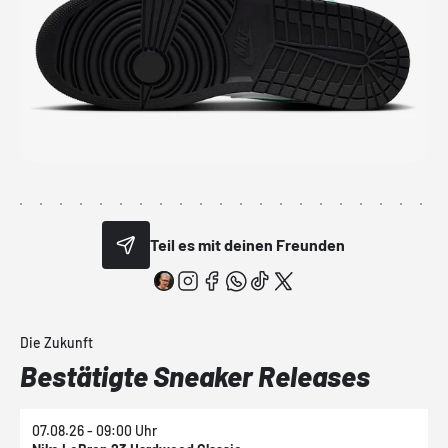
Teil es mit deinen Freunden
Die Zukunft
Bestätigte Sneaker Releases
07.08.26 - 09:00 Uhr
0