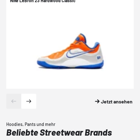
Nike LeBron 23 Hardwood Classic
N
Jetzt ansehen
Hoodies, Pants und mehr
Beliebte Streetwear Brands