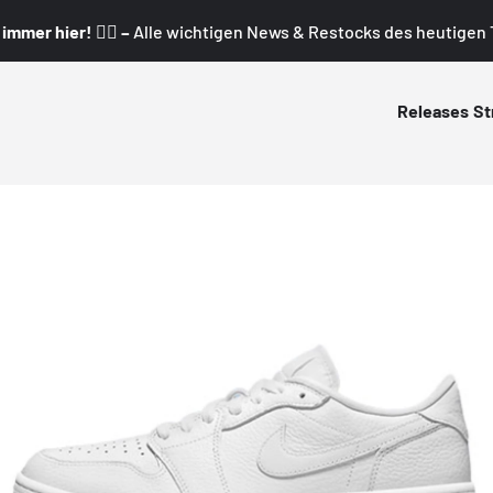
mmer hier! 👇🏼 –
Alle wichtigen News & Restocks des heutigen T
Releases
St