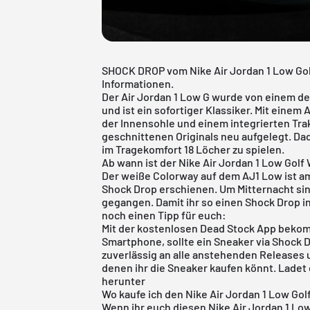
SHOCK DROP vom Nike Air Jordan 1 Low Gol
Informationen.
Der
Air Jordan 1 Low
G wurde von einem der
und ist ein sofortiger Klassiker. Mit eine
der Innensohle und einem integrierten Tr
geschnittenen Originals neu aufgelegt. Dad
im Tragekomfort 18 Löcher zu spielen.
Ab wann ist der Nike Air Jordan 1 Low Golf 
Der weiße Colorway auf dem AJ1 Low ist am
Shock Drop erschienen. Um Mitternacht sind
gegangen. Damit ihr so einen Shock Drop in
noch einen Tipp für euch:
Mit der
kostenlosen Dead Stock App
bekomm
Smartphone, sollte ein Sneaker via Shock
zuverlässig an alle anstehenden Releases u
denen ihr die Sneaker kaufen könnt. Ladet
herunter
Wo kaufe ich den Nike Air Jordan 1 Low Golf
Wenn ihr euch diesen Nike
Air Jordan
1 Low