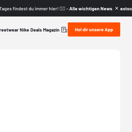
ages findest du immer hier! 👇🏼 –
Alle wichtigen News & Restock
Hol dir unsere App
reetwear
Nike
Deals
Magazin