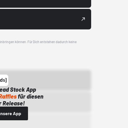
 einbringen können. Für Dich entstehen dadurch keine
Dead Stock App
Raffles
für diesen
 Release!
 unsere App