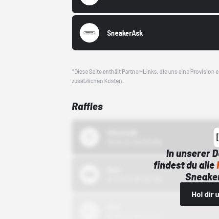
SneakerAsk
*Diese Seite enthält Partner-Links, die uns eine Provision
zusätzlichen Kosten.
Raffles
43einhalb
15.10.24 00:00 Uhr
In unserer 
findest du alle
Bstn
Sneaker
01.10.22 00:00 Uhr
Hol dir
Nike
01.10.22 00:00 Uhr