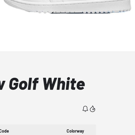
w Golf White
 Code
Colorway