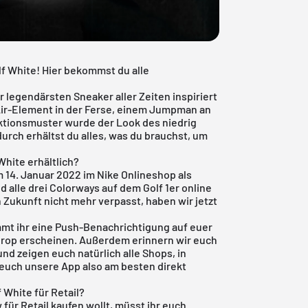
f White! Hier bekommst du alle
 legendärsten Sneaker aller Zeiten inspiriert
m Air-Element in der Ferse, einem Jumpman an
aktionsmuster wurde der Look des niedrig
urch erhältst du alles, was du brauchst, um
White erhältlich?
 14. Januar 2022 im Nike Onlineshop als
 alle drei Colorways auf dem Golf 1er online
 Zukunft nicht mehr verpasst, haben wir jetzt
t ihr eine Push-Benachrichtigung auf euer
 Drop erscheinen. Außerdem erinnern wir euch
nd zeigen euch natürlich alle Shops, in
 euch unsere App also am besten direkt
 White für Retail?
 für Retail kaufen wollt, müsst ihr euch