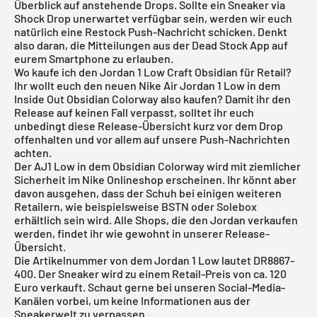
Überblick auf anstehende Drops. Sollte ein Sneaker via
Shock Drop unerwartet verfügbar sein, werden wir euch
natürlich eine Restock Push-Nachricht schicken. Denkt
also daran, die Mitteilungen aus der Dead Stock App auf
eurem Smartphone zu erlauben.
Wo kaufe ich den Jordan 1 Low Craft Obsidian für Retail?
Ihr wollt euch den neuen
Nike Air Jordan 1
Low in dem
Inside Out Obsidian Colorway also kaufen? Damit ihr den
Release auf keinen Fall verpasst, solltet ihr euch
unbedingt diese Release-Übersicht kurz vor dem Drop
offenhalten und vor allem auf unsere Push-Nachrichten
achten.
Der AJ1 Low in dem Obsidian Colorway wird mit ziemlicher
Sicherheit im
Nike Onlineshop
erscheinen. Ihr könnt aber
davon ausgehen, dass der Schuh bei einigen weiteren
Retailern, wie beispielsweise BSTN oder Solebox
erhältlich sein wird. Alle Shops, die den Jordan verkaufen
werden, findet ihr wie gewohnt in unserer Release-
Übersicht.
Die Artikelnummer von dem Jordan 1 Low lautet DR8867-
400. Der Sneaker wird zu einem Retail-Preis von ca. 120
Euro verkauft. Schaut gerne bei unseren Social-Media-
Kanälen vorbei, um keine Informationen aus der
Sneakerwelt zu verpassen.