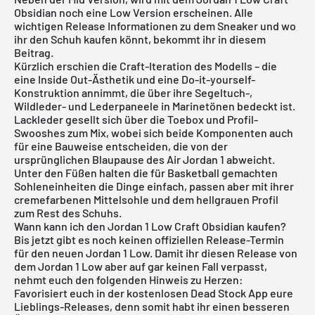
Obsidian noch eine Low Version erscheinen. Alle
wichtigen Release Informationen zu dem Sneaker und wo
ihr den Schuh kaufen könnt, bekommt ihr in diesem
Beitrag.
Kürzlich erschien die Craft-Iteration des Modells – die
eine Inside Out-Ästhetik und eine Do-it-yourself-
Konstruktion annimmt, die über ihre Segeltuch-,
Wildleder- und Lederpaneele in Marinetönen bedeckt ist.
Lackleder gesellt sich über die Toebox und Profil-
Swooshes zum Mix, wobei sich beide Komponenten auch
für eine Bauweise entscheiden, die von der
ursprünglichen Blaupause des Air Jordan 1 abweicht.
Unter den Füßen halten die für Basketball gemachten
Sohleneinheiten die Dinge einfach, passen aber mit ihrer
cremefarbenen Mittelsohle und dem hellgrauen Profil
zum Rest des Schuhs.
Wann kann ich den Jordan 1 Low Craft Obsidian kaufen?
Bis jetzt gibt es noch keinen offiziellen Release-Termin
für den neuen Jordan 1 Low. Damit ihr diesen Release von
dem Jordan 1 Low aber auf gar keinen Fall verpasst,
nehmt euch den folgenden Hinweis zu Herzen:
Favorisiert euch in der
kostenlosen Dead Stock App
eure
Lieblings-Releases, denn somit habt ihr einen besseren