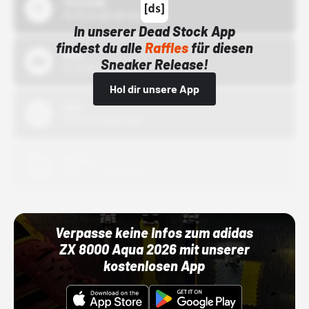
43einhalb
15.10.24 00:00 Uhr
In unserer Dead Stock App
findest du alle
Raffles
für diesen
Bstn
Sneaker Release!
01.10.22 00:00 Uhr
Hol dir unsere App
Nike
01.10.22 00:00 Uhr
Adidas
01.10.22 00:00 Uhr
Verpasse keine Infos zum adidas
ZX 8000 Aqua 2026 mit unserer
kostenlosen App