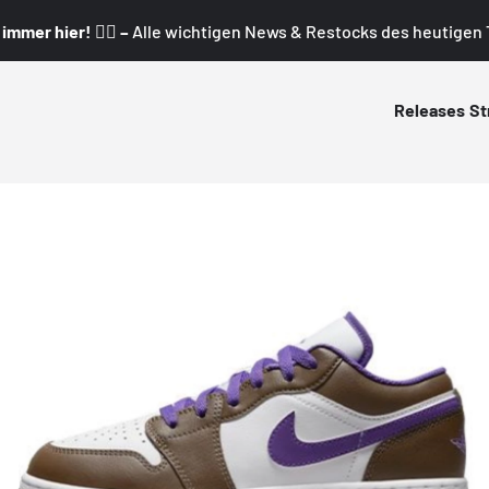
mmer hier! 👇🏼 –
Alle wichtigen News & Restocks des heutigen T
Releases
St