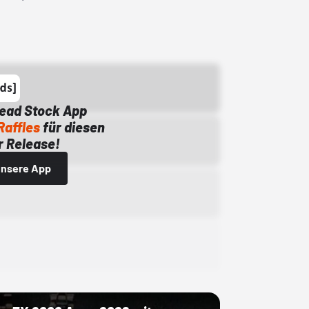
Dead Stock App
Raffles
für diesen
 Release!
 unsere App