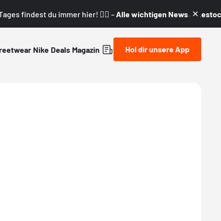
ages findest du immer hier! 👇🏼 –
Alle wichtigen News & Restock
Hol dir unsere App
reetwear
Nike
Deals
Magazin