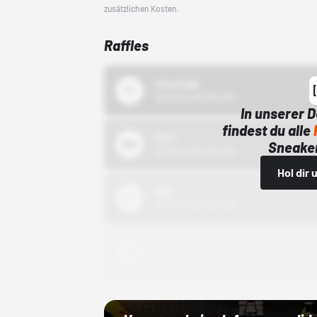
zusätzlichen Kosten.
Raffles
43einhalb
15.10.24 00:00 Uhr
In unserer 
findest du alle
Bstn
Sneaker
01.10.22 00:00 Uhr
Hol dir
Nike
01.10.22 00:00 Uhr
Adidas
01.10.22 00:00 Uhr