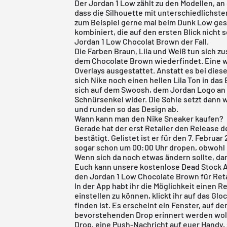
Der
Jordan 1 Low
zählt zu den Modellen, an
dass die Silhouette mit unterschiedlichste
zum Beispiel gerne mal beim Dunk Low ges
kombiniert, die auf den ersten Blick nicht
Jordan 1 Low Chocolat Brown der Fall.
Die Farben Braun, Lila und Weiß tun sich z
dem Chocolate Brown wiederfindet. Eine w
Overlays ausgestattet. Anstatt es bei dies
sich Nike noch einen hellen Lila Ton in da
sich auf dem Swoosh, dem Jordan Logo an 
Schnürsenkel wider. Die Sohle setzt dann
und runden so das Design ab.
Wann kann man den Nike Sneaker kaufen?
Gerade hat der erst Retailer den Release 
bestätigt. Gelistet ist er für den 7. Febru
sogar schon um 00:00 Uhr dropen, obwohl 
Wenn sich da noch etwas ändern sollte, dan
Euch kann unsere
kostenlose Dead Stock 
den Jordan 1 Low Chocolate Brown für Retai
In der App habt ihr die Möglichkeit einen 
einstellen zu können, klickt ihr auf das Gl
finden ist. Es erscheint ein Fenster, auf d
bevorstehenden Drop erinnert werden woll
Drop, eine Push-Nachricht auf euer Handy,