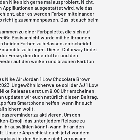
 den Nike sich gerne mal ausprobiert. Nicht,
n Applikationen ausgestattet wird, wie das
chieht, aber es werden Farben miteinander
 so richtig zusammenpassen. Das ist auch beim
usammen zu einer Farbpalette, die sich auf
eiße Basisschicht wurde mit hellbraunen
en beiden Farben zu belassen, entscheidet
s Ensemble zu bringen. Dieser Colorway findet
der Ferse, dem Innenfutter und den
 wieder auf den weißen und braunen Farbton
des Nike Air Jordan 1 Low Chocolate Brown
ar 2023. Ungewöhnlicherweise soll der AJ 1 Low
Nike Releases erst um 9:00 Uhr erscheinen.
n updaten wir euch natürlich diesen Beitrag.
App
fürs Smartphone helfen, wenn ihr euch
l sichern wollt.
Releasereminder zu aktivieren. Um den
ocken-Emoji, das unter jedem Release zu
em ihr auswählen könnt, wann ihr an den
t. Unsere App schickt euch jetzt vor dem
 sodass ihr den Release nicht verpassen