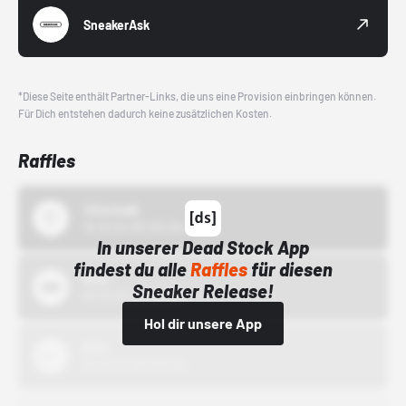
SneakerAsk
*Diese Seite enthält Partner-Links, die uns eine Provision einbringen können.
Für Dich entstehen dadurch keine zusätzlichen Kosten.
Raffles
43einhalb
15.10.24 00:00 Uhr
In unserer Dead Stock App
findest du alle
Raffles
für diesen
Bstn
Sneaker Release!
01.10.22 00:00 Uhr
Hol dir unsere App
Nike
01.10.22 00:00 Uhr