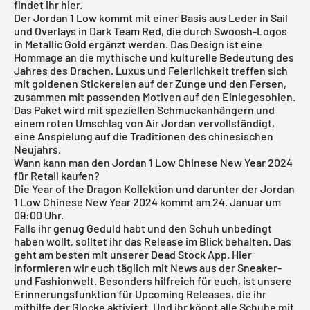
findet ihr hier.
Der
Jordan 1 Low
kommt mit einer Basis aus Leder in Sail
und Overlays in Dark Team Red, die durch Swoosh-Logos
in Metallic Gold ergänzt werden. Das Design ist eine
Hommage an die mythische und kulturelle Bedeutung des
Jahres des Drachen. Luxus und Feierlichkeit treffen sich
mit goldenen Stickereien auf der Zunge und den Fersen,
zusammen mit passenden Motiven auf den Einlegesohlen.
Das Paket wird mit speziellen Schmuckanhängern und
einem roten Umschlag von
Air Jordan
vervollständigt,
eine Anspielung auf die Traditionen des chinesischen
Neujahrs.
Wann kann man den Jordan 1 Low Chinese New Year 2024
für Retail kaufen?
Die Year of the Dragon Kollektion und darunter der Jordan
1 Low Chinese New Year 2024 kommt am 24. Januar um
09:00 Uhr.
Falls ihr genug Geduld habt und den Schuh unbedingt
haben wollt, solltet ihr das Release im Blick behalten. Das
geht am besten mit unserer
Dead Stock App
. Hier
informieren wir euch täglich mit News aus der Sneaker-
und Fashionwelt. Besonders hilfreich für euch, ist unsere
Erinnerungsfunktion für
Upcoming Releases
, die ihr
mithilfe der Glocke aktiviert. Und ihr könnt alle Schuhe mit