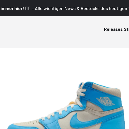
mmer hier! 👇🏼 –
Alle wichtigen News & Restocks des heutigen T
Releases
St