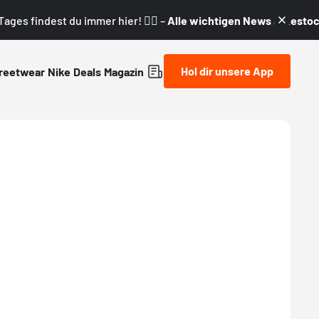
ages findest du immer hier! 👇🏼 –
Alle wichtigen News & Restock
Hol dir unsere App
reetwear
Nike
Deals
Magazin