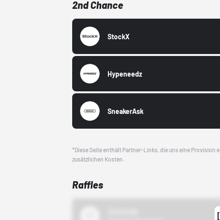
2nd Chance
StockX
Hypeneedz
SneakerAsk
*Diese Seite enthält Partner-Links, die uns eine Provision
zusätzlichen Kosten.
Raffles
43einhalb