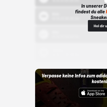
15.10.24 00:00 Uhr
In unserer 
findest du alle
Bstn
Sneaker
01.10.22 00:00 Uhr
Hol dir
Nike
01.10.22 00:00 Uhr
Adidas
01.10.22 00:00 Uhr
Verpasse keine Infos zum adid
kosten