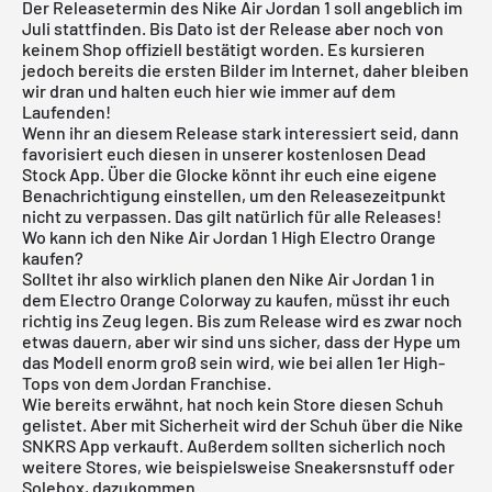
Der Releasetermin des Nike
Air Jordan
1 soll angeblich im
Juli stattfinden. Bis Dato ist der Release aber noch von
keinem Shop offiziell bestätigt worden. Es kursieren
jedoch bereits die ersten Bilder im Internet, daher bleiben
wir dran und halten euch hier wie immer auf dem
Laufenden!
Wenn ihr an diesem Release stark interessiert seid, dann
favorisiert euch diesen in unserer
kostenlosen Dead
Stock App
. Über die Glocke könnt ihr euch eine eigene
Benachrichtigung einstellen, um den Releasezeitpunkt
nicht zu verpassen. Das gilt natürlich für alle Releases!
Wo kann ich den Nike Air Jordan 1 High Electro Orange
kaufen?
Solltet ihr also wirklich planen den Nike
Air Jordan
1 in
dem Electro Orange Colorway zu kaufen, müsst ihr euch
richtig ins Zeug legen. Bis zum Release wird es zwar noch
etwas dauern, aber wir sind uns sicher, dass der Hype um
das Modell enorm groß sein wird, wie bei allen 1er High-
Tops von dem Jordan Franchise.
Wie bereits erwähnt, hat noch kein Store diesen Schuh
gelistet. Aber mit Sicherheit wird der Schuh über die
Nike
SNKRS App
verkauft. Außerdem sollten sicherlich noch
weitere Stores, wie beispielsweise Sneakersnstuff oder
Solebox
, dazukommen.