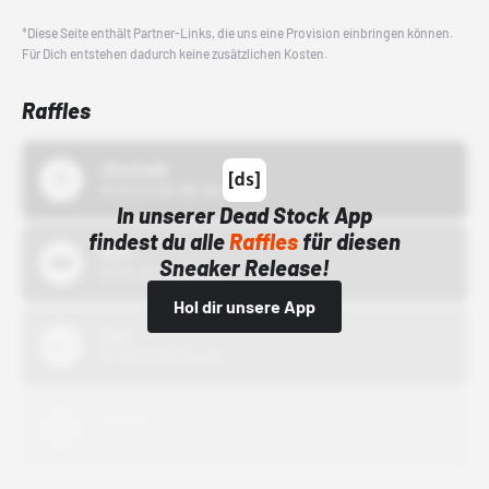
*Diese Seite enthält Partner-Links, die uns eine Provision einbringen können.
Für Dich entstehen dadurch keine zusätzlichen Kosten.
Raffles
43einhalb
15.10.24 00:00 Uhr
In unserer Dead Stock App
findest du alle
Raffles
für diesen
Bstn
Sneaker Release!
01.10.22 00:00 Uhr
Hol dir unsere App
Nike
01.10.22 00:00 Uhr
Adidas
01.10.22 00:00 Uhr