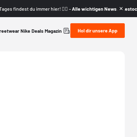
ages findest du immer hier! 👇🏼 –
Alle wichtigen News & Restock
Hol dir unsere App
reetwear
Nike
Deals
Magazin