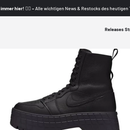
mmer hier! 👇🏼 –
Alle wichtigen News & Restocks des heutigen T
Releases
St