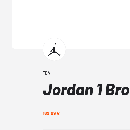
TBA
Jordan 1 Br
189,99 €