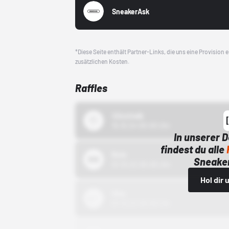
SneakerAsk
*Diese Seite enthält Partner-Links, die uns eine Provision
zusätzlichen Kosten.
Raffles
43einhalb
15.10.24 00:00 Uhr
In unserer 
findest du alle
Bstn
Sneaker
01.10.22 00:00 Uhr
Hol dir
Nike
01.10.22 00:00 Uhr