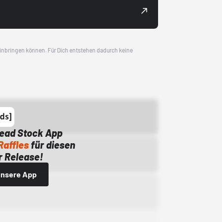
 einbringen können. Für Dich entstehen dadurch keine
Dead Stock App
Raffles
für diesen
 Release!
 unsere App