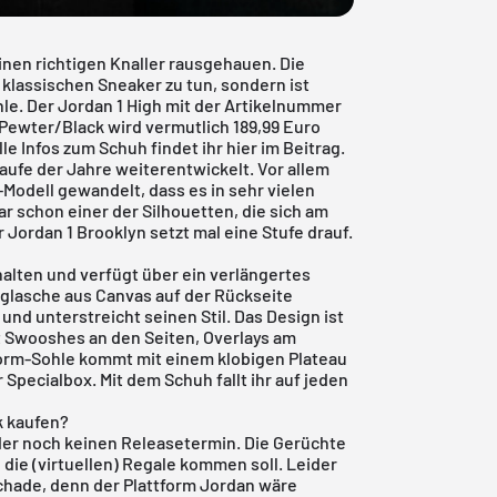
inen richtigen Knaller rausgehauen. Die
 klassischen Sneaker zu tun, sondern ist
hle. Der
Jordan 1 High
mit der Artikelnummer
Pewter/Black wird vermutlich 189,99 Euro
le Infos zum Schuh findet ihr hier im Beitrag.
aufe der Jahre weiterentwickelt. Vor allem
e-Modell gewandelt, dass es in sehr vielen
r schon einer der Silhouetten, die sich am
 Jordan 1 Brooklyn setzt mal eine Stufe drauf.
halten und verfügt über ein verlängertes
uglasche aus Canvas auf der Rückseite
und unterstreicht seinen Stil. Das Design ist
t Swooshes an den Seiten, Overlays am
orm-Sohle kommt mit einem klobigen Plateau
Specialbox. Mit dem Schuh fallt ihr auf jeden
k kaufen?
ider noch keinen Releasetermin. Die Gerüchte
die (virtuellen) Regale kommen soll. Leider
chade, denn der Plattform Jordan wäre