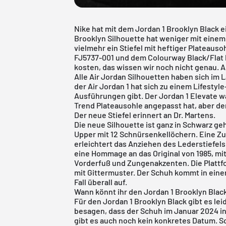
Nike hat mit dem Jordan 1 Brooklyn Black e
Brooklyn Silhouette hat weniger mit einem
vielmehr ein Stiefel mit heftiger Plateauso
FJ5737-001 und dem Colourway Black/Flat 
kosten, das wissen wir noch nicht genau. Al
Alle
Air Jordan
Silhouetten haben sich im L
der Air Jordan 1 hat sich zu einem Lifestyl
Ausführungen gibt. Der Jordan 1 Elevate wa
Trend Plateausohle angepasst hat, aber der
Der neue Stiefel erinnert an Dr. Martens.
Die neue Silhouette ist ganz in Schwarz ge
Upper mit 12 Schnürsenkellöchern. Eine Z
erleichtert das Anziehen des Lederstiefels 
eine Hommage an das Original von 1985, mi
Vorderfuß und Zungenakzenten. Die Plattf
mit Gittermuster. Der Schuh kommt in einer 
Fall überall auf.
Wann könnt ihr den Jordan 1 Brooklyn Blac
Für den Jordan 1 Brooklyn Black gibt es le
besagen, dass der Schuh im Januar 2024 in 
gibt es auch noch kein konkretes Datum. S