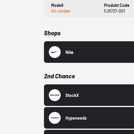
Modell
Produkt Code
Air Jordan
FJ5737-001
Shops
Nike
2nd Chance
StockX
Hypeneedz