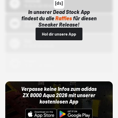
43einhalb
15.10.24 00:00 Uhr
In unserer Dead Stock App
findest du alle
Raffles
für diesen
Bstn
Sneaker Release!
01.10.22 00:00 Uhr
Hol dir unsere App
Nike
01.10.22 00:00 Uhr
Adidas
01.10.22 00:00 Uhr
Verpasse keine Infos zum adidas
ZX 8000 Aqua 2026 mit unserer
kostenlosen App