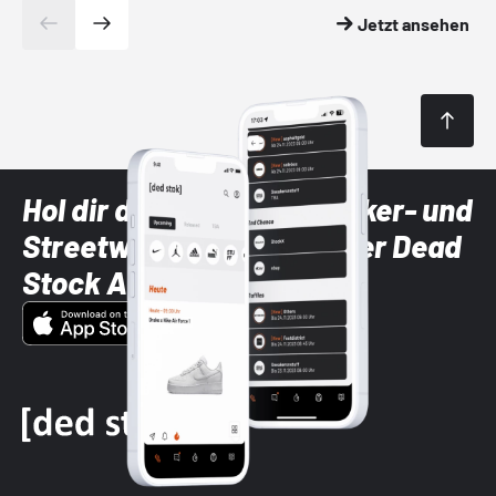
Jetzt ansehen
Hol dir die neuesten Sneaker- und
Streetwear-Brands mit der Dead
Stock App