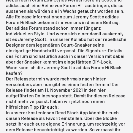
adidas auch eine Reihe von Forum Hi´ rausbringen, die so
aussehen als würden sie in Wachs getaucht worden sein.
Alle Release Informationen zum Jeremy Scott x adidas
Forum Hi Black bekommt ihr von uns in diesem Beitrag.
Der adidas Forum stand schon immer für ganz
individuellen Style. Und wenn sich einer damit auskennt,
ist es Jeremy Scott. In unserer Kollabo hat der rebellische
Designer dem legendären Court-Sneaker seine
einzigartige Handschrift verpasst. Die Signature-Details
des Forum sind natürlich auch in dieser Version mit dabei,
aber der Sneaker kommt im eingefärbten DIY-Look.
Wann kann ich die Jeremy Scott x adidas Forum Hi Black
kaufen?
Der Releasetermin wurde mehrmals nach hinten
verschoben, aber nun gibt es einen festen Termin! Der
Release findet am 11. November 2021 in den hier
aufgeführten Onlineshops statt. Damit ihr diesen Release
nicht mehr verpasst, haben wir jetzt noch einen
hilfreichen Tipp für euch:
In unserer
kostenlosen Dead Stock App
könnt ihr euch
diesen Release als Favorit einstellen. Über die Glocke
setzt ihr euch eure eigene Erinnerung, um rechtzeitig vor
dem Release benachrichtigt zu werden. So verpasst ihr