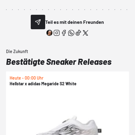
Teil es mit deinen Freunden
Die Zukunft
Bestätigte Sneaker Releases
Heute - 00:00 Uhr
H
Hellstar x adidas Megaride S2 White
N