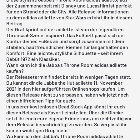
der Zusammenarbeit mit Disney und Lucasfilm ist perfekt
für den Strand oder die City. Alle Release-Informationen
zu dem adidas adilette von Star Wars erfahrt ihr in diesem
Beitrag.
Der Grafikprint auf der adilette ist von der legendären
Thronsaal-Szene inspiriert. Das Fußbett passt sich der
Kontur deines Fußes an und sorgt zusammen mit dem
stabilen, hautfreundlichen Riemen für langanhaltenden
Komfort. Eine leichte, stylishe Silhouette – seit ihrem
Debüt 1972 ein Klassiker.
Wann kann ich die Jabba's Throne Room adidas adilette
kaufen?
Der Releasetermin findet bereits in wenigen Tagen statt.
Du kannst dir die Jabba the Hut adilette 11. November
2021 in den hier aufgeführten Onlineshops kaufen. Um
diesen Release nicht zu verpassen, haben wir jetzt noch
einen hilfreichen Tipp für euch:
In unserer
kostenlosen Dead Stock App
könnt ihr euch
diesen Release als Favorit einstellen. Über die Glocke
setzt ihr euch eure eigene Erinnerung, um rechtzeitig vor
dem Release benachrichtigt zu werden. So verpasst ihr
keinen wichtigen Drop mehr!
Wo kann ich den Jabba's Throne Room adidas adilette