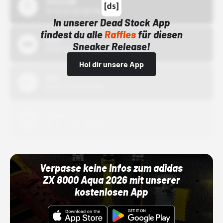
43einhalb
15.10.24 00:00 Uhr
In unserer Dead Stock App
findest du alle
Raffles
für diesen
Bstn
Sneaker Release!
01.10.22 00:00 Uhr
Hol dir unsere App
Nike
01.10.22 00:00 Uhr
Adidas
01.10.22 00:00 Uhr
Verpasse keine Infos zum adidas
ZX 8000 Aqua 2026 mit unserer
kostenlosen App