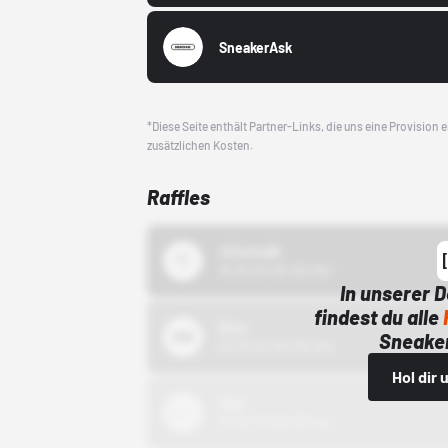
SneakerAsk
*Diese Seite enthält Partner-Links, die uns eine Provision
zusätzlichen Kosten.
Raffles
43einhalb
15.10.24 00:00 Uhr
In unserer 
findest du alle
Bstn
Sneaker
01.10.22 00:00 Uhr
Hol dir
Nike
01.10.22 00:00 Uhr