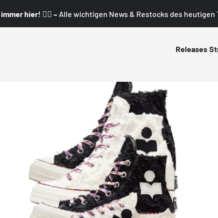
mmer hier! 👇🏼 –
Alle wichtigen News & Restocks des heutigen T
Releases
St