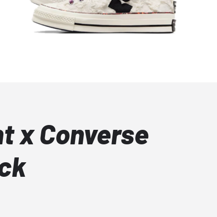
nt x Converse
ck