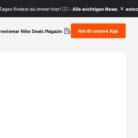
ages findest du immer hier! 👇🏼 –
Alle wichtigen News & Restock
Hol dir unsere App
reetwear
Nike
Deals
Magazin