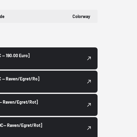
ode
Colorway
C -- 190.00 Euro]
3C -- Raven/Egret/Ro]
C-- Raven/Egret/Rot]
99C-- Raven/Egret/Rot]