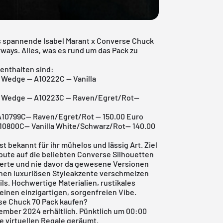
 spannende Isabel Marant x Converse Chuck
orways. Alles, was es rund um das Pack zu
 enthalten sind:
 Wedge -- A10222C -- Vanilla
l Wedge -- A10223C -- Raven/Egret/Rot--
 A10799C-- Raven/Egret/Rot -- 150.00 Euro
10800C-- Vanilla White/Schwarz/Rot-- 140.00
st bekannt für ihr mühelos und lässig Art. Ziel
bute auf die
beliebten Converse Silhouetten
tierte und nie davor da gewesene Versionen
schen luxuriösen Styleakzente verschmelzen
ls. Hochwertige Materialien, rustikales
einen einzigartigen, sorgenfreien Vibe.
se Chuck 70 Pack kaufen?
tember 2024 erhältlich. Pünktlich um 00:00
e virtuellen Regale geräumt.