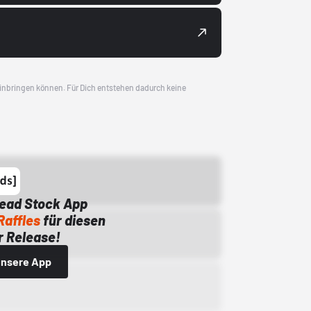
 einbringen können. Für Dich entstehen dadurch keine
Dead Stock App
Raffles
für diesen
 Release!
 unsere App