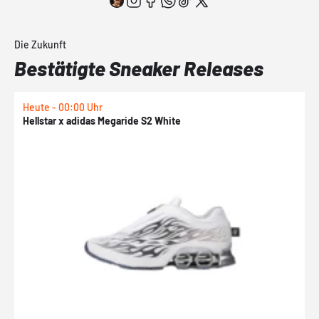
Die Zukunft
Bestätigte Sneaker Releases
Heute - 00:00 Uhr
H
Hellstar x adidas Megaride S2 White
N