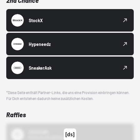
2nd Chance
StockX
Hypeneedz
SneakerAsk
*Diese Seite enthält Partner-Links, die uns eine Provision einbringen können.
Für Dich entstehen dadurch keine zusätzlichen Kosten.
Raffles
43einhalb
15.10.24 00:00 Uhr