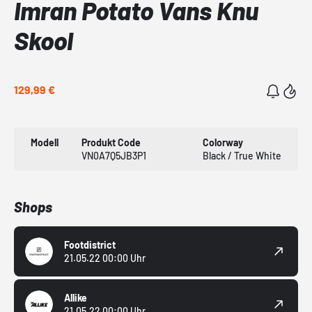
Imran Potato Vans Knu
Skool
129,99 €
Modell
Produkt Code
Colorway
VN0A7Q5JB3P1
Black / True White
Shops
Footdistrict
21.05.22 00:00 Uhr
Allike
21.05.22 00:00 Uhr