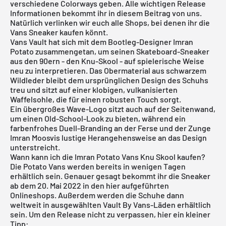
verschiedene Colorways geben. Alle wichtigen Release
Informationen bekommt ihr in diesem Beitrag von uns.
Natürlich verlinken wir euch alle Shops, bei denen ihr die
Vans Sneaker kaufen könnt.
Vans Vault hat sich mit dem Bootleg-Designer Imran
Potato zusammengetan, um seinen Skateboard-Sneaker
aus den 90ern - den Knu-Skool - auf spielerische Weise
neu zu interpretieren. Das Obermaterial aus schwarzem
Wildleder bleibt dem ursprünglichen Design des Schuhs
treu und sitzt auf einer klobigen, vulkanisierten
Waffelsohle, die für einen robusten Touch sorgt.
Ein übergroßes Wave-Logo sitzt auch auf der Seitenwand,
um einen Old-School-Look zu bieten, während ein
farbenfrohes Duell-Branding an der Ferse und der Zunge
Imran Moosvis lustige Herangehensweise an das Design
unterstreicht.
Wann kann ich die Imran Potato Vans Knu Skool kaufen?
Die Potato Vans werden bereits in wenigen Tagen
erhältlich sein. Genauer gesagt bekommt ihr die Sneaker
ab dem 20. Mai 2022 in den hier aufgeführten
Onlineshops. Außerdem werden die Schuhe dann
weltweit in ausgewählten Vault By Vans-Läden erhältlich
sein. Um den Release nicht zu verpassen, hier ein kleiner
Tipp: