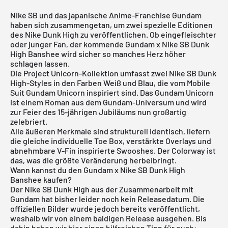
Nike SB und das japanische Anime-Franchise Gundam
haben sich zusammengetan, um zwei spezielle Editionen
des Nike Dunk High zu veröffentlichen. Ob eingefleischter
oder junger Fan, der kommende Gundam x Nike SB Dunk
High Banshee wird sicher so manches Herz höher
schlagen lassen.
Die Project Unicorn-Kollektion umfasst zwei
Nike SB Dunk
High-Styles in den Farben Weiß und Blau, die vom Mobile
Suit Gundam Unicorn inspiriert sind. Das Gundam Unicorn
ist einem Roman aus dem Gundam-Universum und wird
zur Feier des 15-jährigen Jubiläums nun großartig
zelebriert.
Alle äußeren Merkmale sind strukturell identisch, liefern
die gleiche individuelle Toe Box, verstärkte Overlays und
abnehmbare V-Fin inspirierte Swooshes. Der Colorway ist
das, was die größte Veränderung herbeibringt.
Wann kannst du den Gundam x Nike SB Dunk High
Banshee kaufen?
Der
Nike SB Dunk High
aus der Zusammenarbeit mit
Gundam hat bisher leider noch kein Releasedatum. Die
offiziellen Bilder wurde jedoch bereits veröffentlicht,
weshalb wir von einem baldigen Release ausgehen. Bis
dahin haben wir hier einen hilfreichen Tipp für euch: