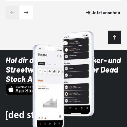
Jetzt ansehen
Hol dir die neuesten Sneaker- und
Streetwear-Brands mit der Dead
Stock App