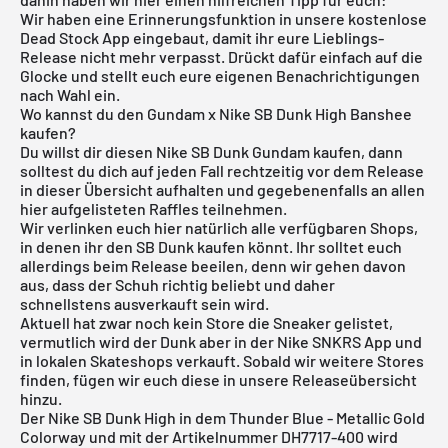
Wir haben eine Erinnerungsfunktion in unsere
kostenlose
Dead Stock App
eingebaut, damit ihr eure Lieblings-
Release nicht mehr verpasst. Drückt dafür einfach auf die
Glocke und stellt euch eure eigenen Benachrichtigungen
nach Wahl ein.
Wo kannst du den Gundam x Nike SB Dunk High Banshee
kaufen?
Du willst dir diesen Nike SB Dunk Gundam kaufen, dann
solltest du dich auf jeden Fall rechtzeitig vor dem Release
in dieser Übersicht aufhalten und gegebenenfalls an allen
hier aufgelisteten Raffles teilnehmen.
Wir verlinken euch hier natürlich alle verfügbaren Shops,
in denen ihr den SB Dunk kaufen könnt. Ihr solltet euch
allerdings beim Release beeilen, denn wir gehen davon
aus, dass der Schuh richtig beliebt und daher
schnellstens ausverkauft sein wird.
Aktuell hat zwar noch kein Store die Sneaker gelistet,
vermutlich wird der Dunk aber in der
Nike SNKRS App
und
in lokalen Skateshops verkauft. Sobald wir weitere Stores
finden, fügen wir euch diese in unsere
Releaseübersicht
hinzu.
Der Nike SB Dunk High in dem Thunder Blue - Metallic Gold
Colorway und mit der Artikelnummer DH7717-400 wird