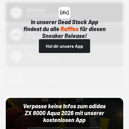
43einhalb
15.10.24 00:00 Uhr
In unserer Dead Stock App
findest du alle
Raffles
für diesen
Bstn
Sneaker Release!
01.10.22 00:00 Uhr
Hol dir unsere App
Nike
01.10.22 00:00 Uhr
Adidas
01.10.22 00:00 Uhr
Verpasse keine Infos zum adidas
ZX 8000 Aqua 2026 mit unserer
kostenlosen App