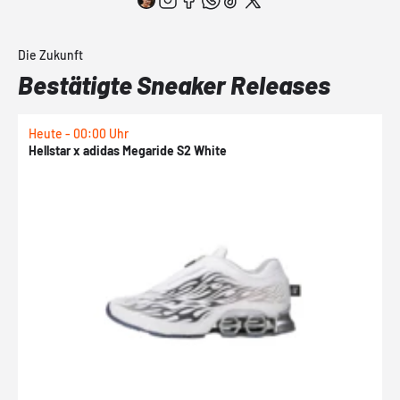
Die Zukunft
Bestätigte Sneaker Releases
Heute - 00:00 Uhr
H
Hellstar x adidas Megaride S2 White
N