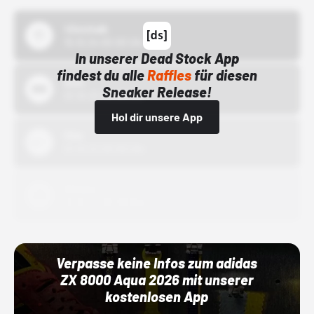
43einhalb
15.10.24 00:00 Uhr
In unserer Dead Stock App
findest du alle
Raffles
für diesen
Bstn
Sneaker Release!
01.10.22 00:00 Uhr
Hol dir unsere App
Nike
01.10.22 00:00 Uhr
Adidas
01.10.22 00:00 Uhr
Verpasse keine Infos zum adidas
ZX 8000 Aqua 2026 mit unserer
kostenlosen App