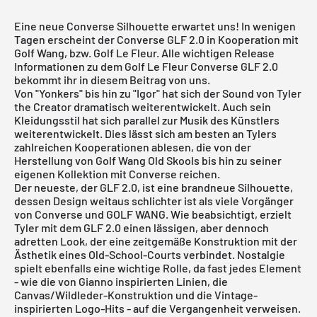
Eine neue Converse Silhouette erwartet uns! In wenigen
Tagen erscheint der Converse GLF 2.0 in Kooperation mit
Golf Wang, bzw. Golf Le Fleur. Alle wichtigen Release
Informationen zu dem Golf Le Fleur Converse GLF 2.0
bekommt ihr in diesem Beitrag von uns.
Von "Yonkers" bis hin zu "Igor" hat sich der Sound von Tyler
the Creator dramatisch weiterentwickelt. Auch sein
Kleidungsstil hat sich parallel zur Musik des Künstlers
weiterentwickelt. Dies lässt sich am besten an Tylers
zahlreichen Kooperationen ablesen, die von der
Herstellung von Golf Wang Old Skools bis hin zu seiner
eigenen Kollektion mit Converse reichen.
Der neueste, der GLF 2.0, ist eine brandneue Silhouette,
dessen Design weitaus schlichter ist als viele Vorgänger
von Converse und GOLF WANG. Wie beabsichtigt, erzielt
Tyler mit dem GLF 2.0 einen lässigen, aber dennoch
adretten Look, der eine zeitgemäße Konstruktion mit der
Ästhetik eines Old-School-Courts verbindet. Nostalgie
spielt ebenfalls eine wichtige Rolle, da fast jedes Element
- wie die von Gianno inspirierten Linien, die
Canvas/Wildleder-Konstruktion und die Vintage-
inspirierten Logo-Hits - auf die Vergangenheit verweisen.