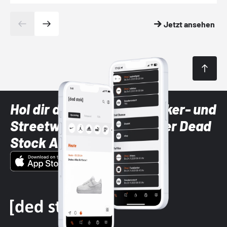
Jetzt ansehen
Hol dir die neuesten Sneaker- und
Streetwear-Brands mit der Dead
Stock App