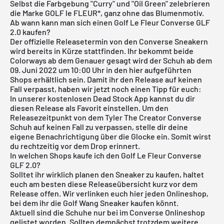
Selbst die Farbgebung "Curry" und "Oil Green" zelebrieren
die Marke GOLF le FLEUR*, ganz ohne das Blumenmotiv.
Ab wann kann man sich einen Golf Le Fleur Converse GLF
2.0 kaufen?
Der offizielle Releasetermin von den Converse Sneakern
wird bereits in Kürze stattfinden. Ihr bekommt beide
Colorways ab dem Genauer gesagt wird der Schuh ab dem
09. Juni 2022 um 10:00 Uhr in den hier aufgeführten
Shops erhältlich sein. Damit ihr den Release auf keinen
Fall verpasst, haben wir jetzt noch einen Tipp für euch:
In unserer
kostenlosen Dead Stock App
kannst du dir
diesen Release als Favorit einstellen. Um den
Releasezeitpunkt von dem Tyler The Creator Converse
Schuh auf keinen Fall zu verpassen, stelle dir deine
eigene Benachrichtigung über die Glocke ein. Somit wirst
du rechtzeitig vor dem Drop erinnert.
In welchen Shops kaufe ich den Golf Le Fleur Converse
GLF 2.0?
Solltet ihr wirklich planen den Sneaker zu kaufen, haltet
euch am besten diese Releaseübersicht kurz vor dem
Release offen. Wir verlinken euch hier jeden Onlineshop,
bei dem ihr die Golf Wang Sneaker kaufen könnt.
Aktuell sind die Schuhe nur bei im Converse Onlineshop
gelistet worden. Sollten demnächst trotzdem weitere