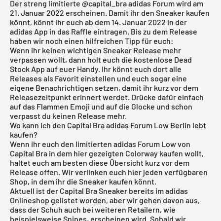
Der streng limitierte
@capital_bra
adidas Forum wird am
21. Januar 2022 erscheinen. Damit ihr den Sneaker kaufen
könnt, könnt ihr euch ab dem 14. Januar 2022 in der
adidas App in das Raffle eintragen. Bis zu dem Release
haben wir noch einen hilfreichen Tipp für euch:
Wenn ihr keinen wichtigen Sneaker Release mehr
verpassen wollt, dann holt euch die
kostenlose Dead
Stock App
auf euer Handy. Ihr könnt euch dort alle
Releases als Favorit einstellen und euch sogar eine
eigene Benachrichtigen setzen, damit ihr kurz vor dem
Releasezeitpunkt erinnert werdet. Drücke dafür einfach
auf das Flammen Emoji und auf die Glocke und schon
verpasst du keinen Release mehr.
Wo kann ich den Capital Bra adidas Forum Low Berlin lebt
kaufen?
Wenn ihr euch den limitierten
adidas Forum Low
von
Capital Bra in dem hier gezeigten Colorway kaufen wollt,
haltet euch am besten diese Übersicht kurz vor dem
Release offen. Wir verlinken euch hier jeden verfügbaren
Shop, in dem ihr die Sneaker kaufen könnt.
Aktuell ist der Capital Bra Sneaker bereits im
adidas
Onlineshop
gelistet worden, aber wir gehen davon aus,
dass der Schuh auch bei weiteren Retailern, wie
beispielsweise Snipes, erscheinen wird. Sobald wir