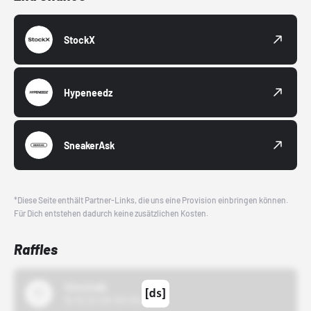
StockX
Hypeneedz
SneakerAsk
*Diese Seite enthält Partner-Links, die uns eine Provision einbringen können.
Für Dich entstehen dadurch keine zusätzlichen Kosten.
Raffles
43einhalb
15.10.24 00:00 Uhr