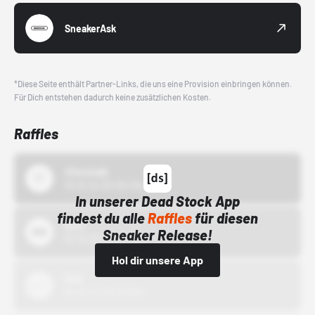
SneakerAsk
*Diese Seite enthält Partner-Links, die uns eine Provision einbringen können.
Für Dich entstehen dadurch keine zusätzlichen Kosten.
Raffles
43einhalb
15.10.24 00:00 Uhr
In unserer Dead Stock App
findest du alle
Raffles
für diesen
Bstn
Sneaker Release!
01.10.22 00:00 Uhr
Hol dir unsere App
Nike
01.10.22 00:00 Uhr