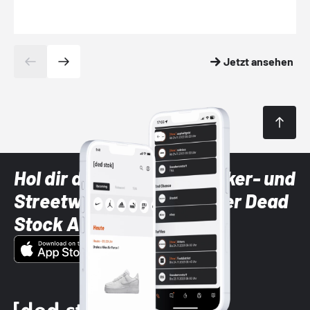
Jetzt ansehen
Hol dir die neuesten Sneaker- und
Streetwear-Brands mit der Dead
Stock App