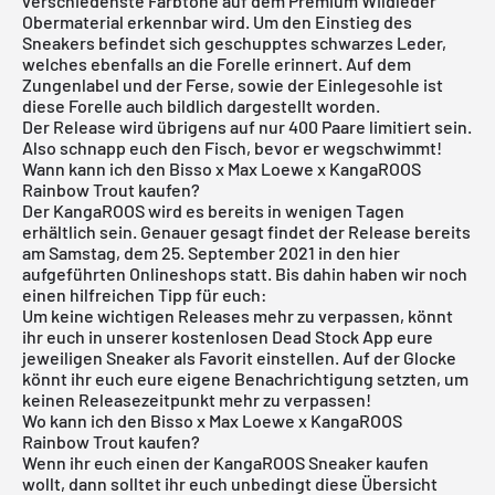
verschiedenste Farbtöne auf dem Premium Wildleder
Obermaterial erkennbar wird. Um den Einstieg des
Sneakers befindet sich geschupptes schwarzes Leder,
welches ebenfalls an die Forelle erinnert. Auf dem
Zungenlabel und der Ferse, sowie der Einlegesohle ist
diese Forelle auch bildlich dargestellt worden.
Der Release wird übrigens auf nur 400 Paare limitiert sein.
Also schnapp euch den Fisch, bevor er wegschwimmt!
Wann kann ich den Bisso x Max Loewe x KangaROOS
Rainbow Trout kaufen?
Der KangaROOS wird es bereits in wenigen Tagen
erhältlich sein. Genauer gesagt findet der Release bereits
am Samstag, dem 25. September 2021 in den hier
aufgeführten Onlineshops statt. Bis dahin haben wir noch
einen hilfreichen Tipp für euch:
Um keine wichtigen Releases mehr zu verpassen, könnt
ihr euch in unserer
kostenlosen Dead Stock App
eure
jeweiligen Sneaker als Favorit einstellen. Auf der Glocke
könnt ihr euch eure eigene Benachrichtigung setzten, um
keinen Releasezeitpunkt mehr zu verpassen!
Wo kann ich den Bisso x Max Loewe x KangaROOS
Rainbow Trout kaufen?
Wenn ihr euch einen der KangaROOS Sneaker kaufen
wollt, dann solltet ihr euch unbedingt diese Übersicht