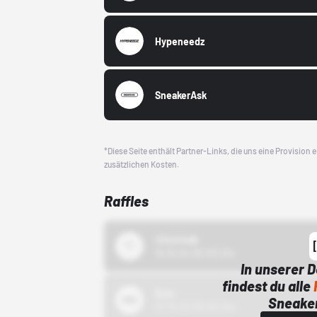
Hypeneedz
SneakerAsk
*Diese Seite enthält Partner-Links, die uns eine Provision
zusätzlichen Kosten.
Raffles
43einhalb
15.10.24 00:00 Uhr
In unserer 
findest du alle
Bstn
Sneaker
01.10.22 00:00 Uhr