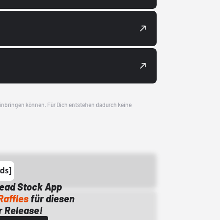
 einbringen können. Für Dich entstehen dadurch keine
Dead Stock App
Raffles
für diesen
 Release!