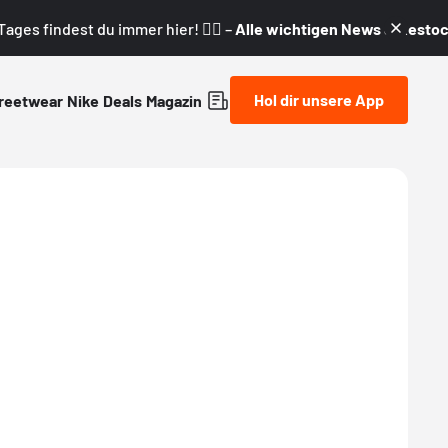
ages findest du immer hier! 👇🏼 –
Alle wichtigen News & Restock
Hol dir unsere App
reetwear
Nike
Deals
Magazin