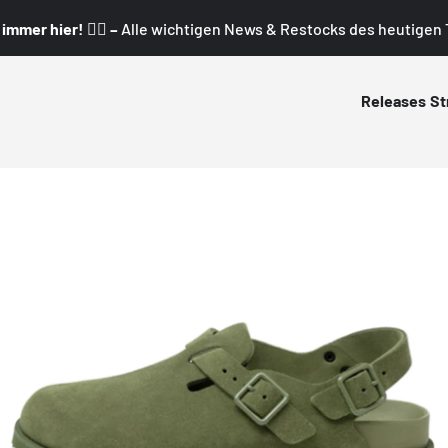
mmer hier! 👇🏼 –
Alle wichtigen News & Restocks des heutigen T
Releases
St