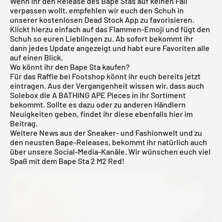
Wenn ihr den Release des Bape Stas auf keinen Fall
verpassen wollt, empfehlen wir euch den Schuh in
unserer
kostenlosen Dead Stock App
zu favorisieren.
Klickt hierzu einfach auf das Flammen-Emoji und fügt den
Schuh so euren Lieblingen zu. Ab sofort bekommt ihr
dann jedes Update angezeigt und habt eure Favoriten alle
auf einen Blick.
Wo könnt ihr den Bape Sta kaufen?
Für das Raffle bei Footshop könnt ihr euch bereits jetzt
eintragen. Aus der Vergangenheit wissen wir, dass auch
Solebox
die
A BATHING APE
Pieces in ihr Sortiment
bekommt. Sollte es dazu oder zu anderen Händlern
Neuigkeiten geben, findet ihr diese ebenfalls hier im
Beitrag.
Weitere News aus der Sneaker- und Fashionwelt und zu
den neusten Bape-Releases, bekommt ihr natürlich auch
über unsere Social-Media-Kanäle. Wir wünschen euch viel
Spaß mit dem Bape Sta 2 M2 Red!