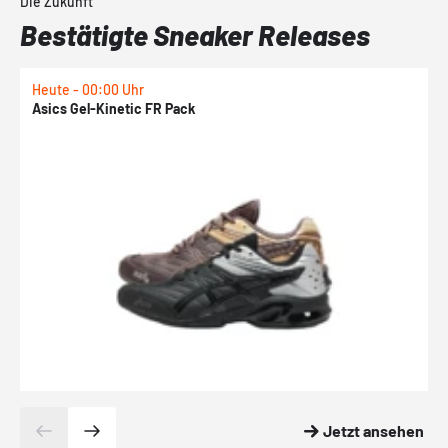
Die Zukunft
Bestätigte Sneaker Releases
Heute - 00:00 Uhr
H
Asics Gel-Kinetic FR Pack
N
Jetzt ansehen