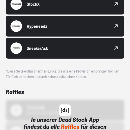
StockX
Hypeneedz
SneakerAsk
*Diese Seite enthält Partner-Links, die uns eine Provision einbringen können.
Für Dich entstehen dadurch keine zusätzlichen Kosten.
Raffles
43einhalb
15.10.24 00:00 Uhr
In unserer Dead Stock App
findest du alle
Raffles
für diesen
Bstn