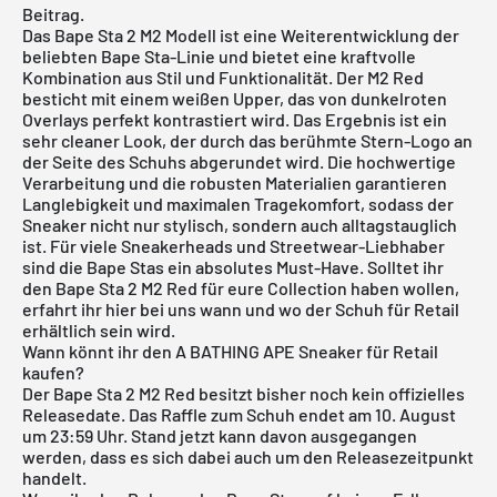
Beitrag.
Das Bape Sta 2 M2 Modell ist eine Weiterentwicklung der
beliebten Bape Sta-Linie und bietet eine kraftvolle
Kombination aus Stil und Funktionalität. Der M2 Red
besticht mit einem weißen Upper, das von dunkelroten
Overlays perfekt kontrastiert wird. Das Ergebnis ist ein
sehr cleaner Look, der durch das berühmte Stern-Logo an
der Seite des Schuhs abgerundet wird. Die hochwertige
Verarbeitung und die robusten Materialien garantieren
Langlebigkeit und maximalen Tragekomfort, sodass der
Sneaker nicht nur stylisch, sondern auch alltagstauglich
ist. Für viele Sneakerheads und Streetwear-Liebhaber
sind die Bape Stas ein absolutes Must-Have. Solltet ihr
den Bape Sta 2 M2 Red für eure Collection haben wollen,
erfahrt ihr hier bei uns wann und wo der Schuh für Retail
erhältlich sein wird.
Wann könnt ihr den A BATHING APE Sneaker für Retail
kaufen?
Der Bape Sta 2 M2 Red besitzt bisher noch kein offizielles
Releasedate. Das Raffle zum Schuh endet am 10. August
um 23:59 Uhr. Stand jetzt kann davon ausgegangen
werden, dass es sich dabei auch um den Releasezeitpunkt
handelt.