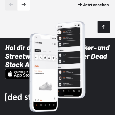
Jetzt ansehen
Hol dir die neuesten Sneaker- und
Streetwear-Brands mit der Dead
Stock App