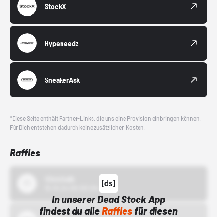
StockX
Hypeneedz
SneakerAsk
*Diese Seite enthält Partner-Links, die uns eine Provision einbringen können.
Für Dich entstehen dadurch keine zusätzlichen Kosten.
Raffles
43einhalb
15.10.24 00:00 Uhr
In unserer Dead Stock App
findest du alle
Raffles
für diesen
Bstn