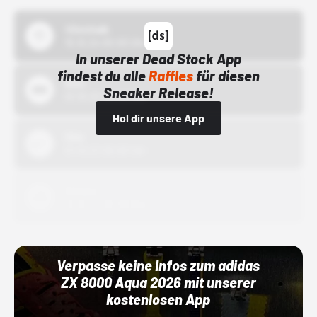
43einhalb
15.10.24 00:00 Uhr
In unserer Dead Stock App
findest du alle
Raffles
für diesen
Bstn
Sneaker Release!
01.10.22 00:00 Uhr
Hol dir unsere App
Nike
01.10.22 00:00 Uhr
Adidas
01.10.22 00:00 Uhr
Verpasse keine Infos zum adidas
ZX 8000 Aqua 2026 mit unserer
kostenlosen App