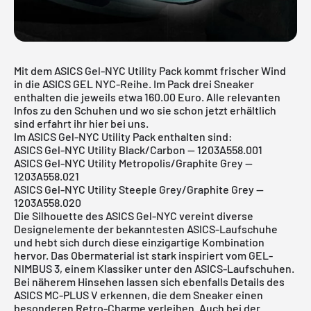
Mit dem ASICS Gel-NYC Utility Pack kommt frischer Wind
in die ASICS GEL NYC-Reihe. Im Pack drei Sneaker
enthalten die jeweils etwa 160.00 Euro. Alle relevanten
Infos zu den Schuhen und wo sie schon jetzt erhältlich
sind erfahrt ihr hier bei uns.
Im ASICS Gel-NYC Utility Pack enthalten sind:
ASICS Gel-NYC Utility Black/Carbon -- 1203A558.001
ASICS Gel-NYC Utility Metropolis/Graphite Grey --
1203A558.021
ASICS Gel-NYC Utility Steeple Grey/Graphite Grey --
1203A558.020
Die Silhouette des ASICS Gel-NYC vereint diverse
Designelemente der bekanntesten
ASICS-Laufschuhe
und hebt sich durch diese einzigartige Kombination
hervor. Das Obermaterial ist stark inspiriert vom GEL-
NIMBUS 3, einem Klassiker unter den
ASICS-Laufschuhen
.
Bei näherem Hinsehen lassen sich ebenfalls Details des
ASICS MC-PLUS V erkennen, die dem Sneaker einen
besonderen Retro-Charme verleihen. Auch bei der