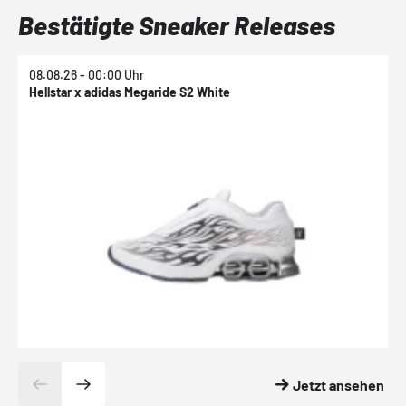
Bestätigte Sneaker Releases
08.08.26 - 00:00 Uhr
0
Hellstar x adidas Megaride S2 White
N
Jetzt ansehen