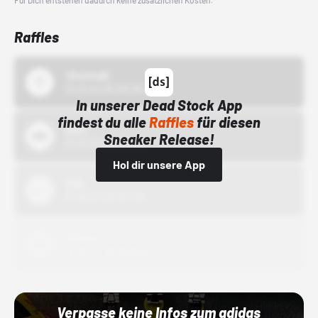
Für Dich entstehen dadurch keine zusätzlichen Kosten.
Raffles
43einhalb
15.10.24 00:00 Uhr
In unserer Dead Stock App
findest du alle
Raffles
für diesen
Bstn
Sneaker Release!
01.10.22 00:00 Uhr
Hol dir unsere App
Nike
01.10.22 00:00 Uhr
Adidas
01.10.22 00:00 Uhr
Verpasse keine Infos zum adidas