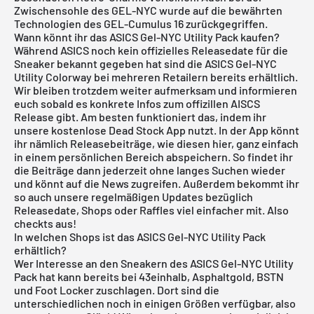
Zwischensohle des GEL-NYC wurde auf die bewährten
Technologien des GEL-Cumulus 16 zurückgegriffen.
Wann könnt ihr das ASICS Gel-NYC Utility Pack kaufen?
Während ASICS noch kein offizielles Releasedate für die
Sneaker bekannt gegeben hat sind die ASICS Gel-NYC
Utility Colorway bei mehreren Retailern bereits erhältlich.
Wir bleiben trotzdem weiter aufmerksam und informieren
euch sobald es konkrete Infos zum offizillen AISCS
Release gibt. Am besten funktioniert das, indem ihr
unsere kostenlose
Dead Stock App
nutzt. In der App könnt
ihr nämlich Releasebeiträge, wie diesen hier, ganz einfach
in einem persönlichen Bereich abspeichern. So findet ihr
die Beiträge dann jederzeit ohne langes Suchen wieder
und könnt auf die News zugreifen. Außerdem bekommt ihr
so auch unsere regelmäßigen Updates bezüglich
Releasedate, Shops oder Raffles viel einfacher mit. Also
checkts aus!
In welchen Shops ist das ASICS Gel-NYC Utility Pack
erhältlich?
Wer Interesse an den Sneakern des ASICS Gel-NYC Utility
Pack hat kann bereits bei 43einhalb, Asphaltgold, BSTN
und Foot Locker zuschlagen. Dort sind die
unterschiedlichen noch in einigen Größen verfügbar, also