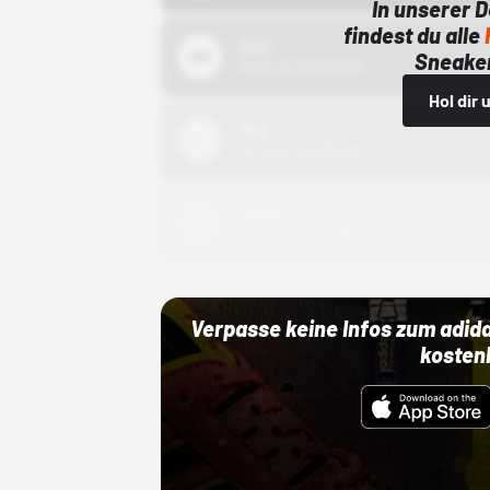
In unserer 
findest du alle
Bstn
Sneaker
01.10.22 00:00 Uhr
Hol dir
Nike
01.10.22 00:00 Uhr
Adidas
01.10.22 00:00 Uhr
Verpasse keine Infos zum adid
kosten