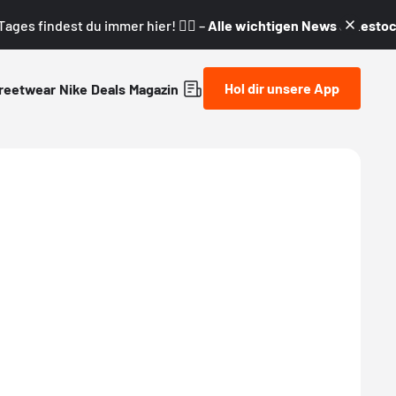
ages findest du immer hier! 👇🏼 –
Alle wichtigen News & Restock
Hol dir unsere App
reetwear
Nike
Deals
Magazin