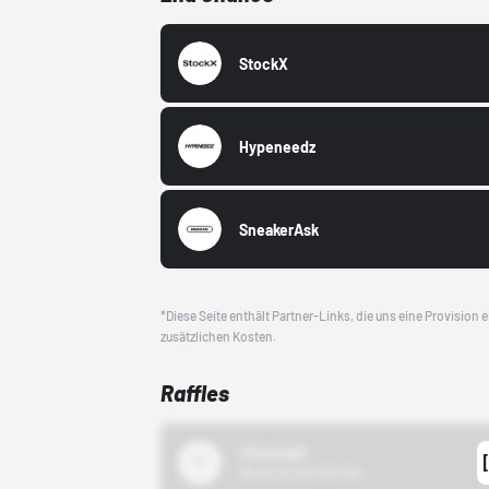
StockX
Hypeneedz
SneakerAsk
*Diese Seite enthält Partner-Links, die uns eine Provision
zusätzlichen Kosten.
Raffles
43einhalb
15.10.24 00:00 Uhr