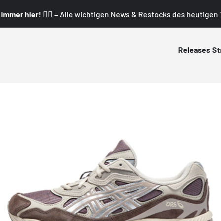
mmer hier! 👇🏼 –
Alle wichtigen News & Restocks des heutigen T
Releases
St